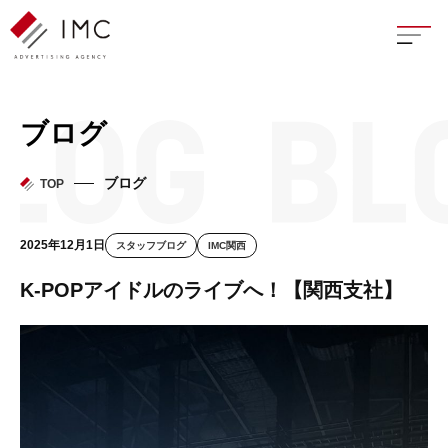
座談
ブログ
新卒
ブログ
TOP
中途
2025年12月1日
スタッフブログ
IMC関西
よく
K-POPアイドルのライブへ！【関西支社】
イン
フェ