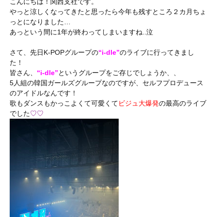
こんにちは！関西支社です。
やっと涼しくなってきたと思ったら今年も残すところ２カ月ちょ
っとになりました…
あっという間に1年が終わってしまいますね..泣
さて、先日K-POPグループの
“i-dle”
のライブに行ってきまし
た！
皆さん、
“i-dle”
というグループをご存じでしょうか、、
5人組の韓国ガールズグループなのですが、セルフプロデュース
のアイドルなんです！
歌もダンスもかっこよくて可愛くて
ビジュ大爆発
の最高のライブ
でした
♡♡