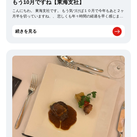
もう10月ですね【東海支社】
こんにちわ。 東海支社です。 もう気づけば１０月で今年もあと２ヶ
月半を切っていますね、、 悲しくも年々時間の経過を早く感じま
す、、！ 気候もまだ寒暖差が激しく、 １０月なのに特に昼間がま
だ暑くて、、、 冬好きの自分にはしんどいです。 目の前に来てる
続きを見る
冬を待ち望みつつ、 残りの２０２２年悔いのないように過ごしたい
と思います！！ 以上です。