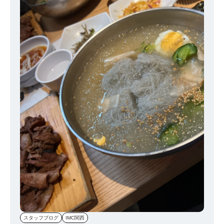
ログ書いてる自分としては地獄ですよ笑 ※ニ個目までで四杯のご飯
を食しています。 三個目からは六種類の調味料から色々と味変をチ
ャレンジ！ 個人的には【塩レモン】がおすすめです！ 結局食べ終わ
るまでにご飯六杯食べて内勤の皆から呆れられてました… だってし
ょうがないですよ！美味しいものは正義なので！ そんな平和なラン
チミーティングのご紹介でしたー！
スタッフブログ
IMC関西