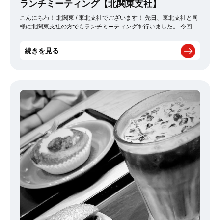
ランチミーティング【北関東支社】
こんにちわ！ 北関東 / 東北支社でございます！ 先日、東北支社と同
様に北関東支社の方でもランチミーティングを行いました。 今回は
海鮮系のお店でランチを行い、自分はマグロ丼+マグロ大盛りを頂き
ました！ お皿からはみ出る大きさのマグロに大変満足！ 一切れ一
続きを見る
切れが分厚くとても美味しかったです！ マグロ大盛りには卵黄が付
いてくるのも嬉しいポイントでした♪ （最近スキルアップ中のレタ
ッチでより美味しそうに写真加工してみました笑） 夜は居酒屋と
して営業しており（むしろ夜がメイン）メニューも豊富でしたの
で、 今度は是非北関東のメンバーで夜に伺いたいと思います！