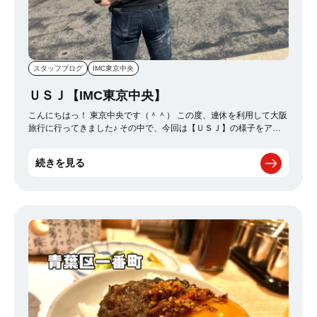
スタッフブログ
IMC東京中央
ＵＳＪ【IMC東京中央】
こんにちはっ！ 東京中央です（＾＾） この度、連休を利用して大阪
旅行に行ってきました♪ その中で、今回は【ＵＳＪ】の様子をアッ
プしたいと思います☆ 天気は晴天！まさにＵＳＪ日和♪ 最
高の天気でした（＾＾） 有名な人気アトラクションにも乗
続きを見る
ってきましたよ♡ そして、なんといってもこの時期は ハロ
ウィンですよ！！！！！（＾＾） この為に行ったと言っても過言で
はありません！ 夜になるといよいよ本番！ ハロウィンナ
イトのスタートです♡ ゾンビも街中にウヨウヨいますね♡ 興奮しま
すっｗｗｗ 私のイチオシのキャラクターです♪ 可愛いです
（＾＾） [video width="960" height="540" mp4="http://imc-recruit-
jp.newtmp.com/wp-content/uploads/2022/10/89f2158d-ae33-4fbc-
af1d-47b2c9b3690e.mp4"][/video] ↑これ有名な人気ダンスです♪ 残
念なことに、今年のハロウィンで最後なんですって。。。（T－T）
まだ見てない方は是非っ！！！！（＞＜） 楽しい時間は
あっという間で気が付けば閉園時間。。 大阪良いですね（＾＾） 最
高でしたっ！絶対また行きます♪