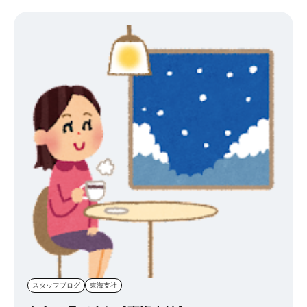
ました！ (有名なシーンと言われても知らないよって方はNETFLIXで
も映画が配信されてますので是非！！ ハリーポッターでいう組み分
け帽子のシーンくらい有名です
) オペラ座の怪人はオペラも聞く
ことができ、バレエも見ることができ、恋愛要素にちょっとキュン
としちゃったりして 一石二鳥いや、一石三鳥くらい楽しめるミュー
ジカルでした＾＾ 来年の8月頃まで公演しているみたいなので、大
阪に来られる際は是非！私も来月もう1度観劇にいく予定です
そ
れでは皆さん季節の変わり目ですので体調に気をつけて元気に過ご
しましょう！(^.^)/~~~
スタッフブログ
東海支社