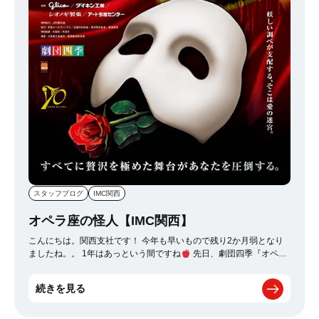
ーはやはり一級品だった。 抱いていた独り身という不安は、
BONGAのスパイスに包まれどこかへ消えてしまったようだ。
スタッフブログ
IMC関西
オペラ座の怪人【IMC関西】
こんにちは。関西支社です！ 今年も早いもので残り2か月弱となり
ましたね。。 1年はあっという間ですね
先日、劇団四季『オペラ
座の怪人』を観劇してきました！ 今、大阪の劇団四季劇場ではオペ
ラ座の怪人が公演されています。 皆様オペラ座の怪人の物語はご存
続きを見る
じでしょうか！ 物語なんて知らなくても充分楽しめるミュージカル
になっているのですが、 物語の始まりともなるシャンデリアが落ち
てくるあの有名なシーンやバレエシーンなどが忠実に再現されてい