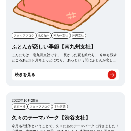
スタッフブログ
IMC九州
南九州支社
沖縄支社
ふとんが恋しい季節【南九州支社】
こんにちは！南九州支社です。 長かった夏も終わり、 今年も残す
ところあと2ヶ月ちょっとになり、 あっという間にふとんが恋しい
季節になりましたね。笑 私は、夏はそこまで寝起きは悪くないん
ですが、 ふとんが恋しい季節になると、一気にふとんから出るのが
続きを見る
億劫になって、 ぎりぎりまでふとんから出ないという日々が続いて
いますが、みなさんはいかがしょうか？ これから寒くなるとますま
すふとんから出るのがつらくなってくるかと思いますが、 毎朝頑張
ってふとんから出て準備して仕事へ行きましょう！
2022年10月20日
東京本社
スタッフブログ
本社営業
久々のテーマパーク【渋谷支社】
今月も3連休ということで、久々にあのテーマパークに行きました！