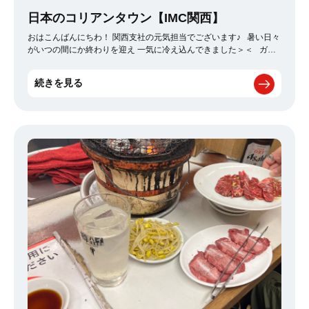
日本のコリアンタウン【IMC関西】
おはこんばんにちわ！ 関西支社の元気担当でございます♪ 暑い日々
がいつの間にか終わりを迎え 一気に冷え込んできました＞＜ ガク
ガク震えてる私ですが、ピャっと大阪を飛び出し、東京は新大久保
に行ってきました！ 新大久保と言えば、日本のコリアンタウンで有
続きを見る
名どころ♪ 韓国料理をはじめ最近人気の韓国コスメも勢揃いで、老
若男女問わず多くの人でにぎわっています。 私が行った日は生憎
の天気で雨が降っていたにもかかわらず、たくさんの人がいてワイ
ワイしてました(*'ω'*) そんな新大久保で、冷麺を食べてきました！
お店は【コサム冷麺専門店】 結構なボリュームで大満足でした＾
＾ こちらサービスで！って韓国のりまで貰っちゃいました♪ 暑い
日々が終わって、秋を感じ始めた今日この頃、お出かけ日和が増え
てきているので 皆さんもフラッと足を延ばしてみるのもいいかもし
れません＾＾