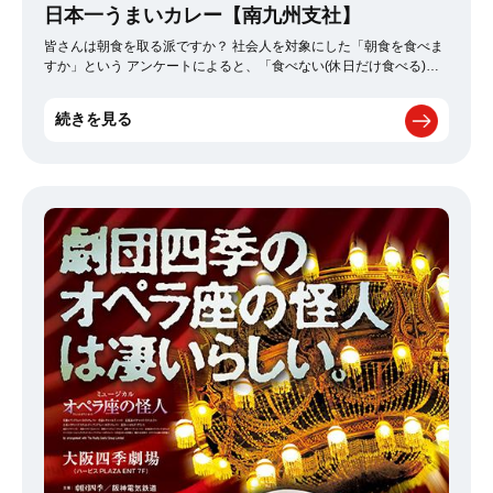
日本一うまいカレー【南九州支社】
皆さんは朝食を取る派ですか？ 社会人を対象にした「朝食を食べま
すか」という アンケートによると、「食べない(休日だけ食べる)」
が全体の約40％。 次いで、男性の生涯未婚率は2020年で25,7％、
つまり4人に1人は 独身のまま生涯を終えることになる。 この結果に
続きを見る
関して私は思った。 「いやだいやだ 結婚して朝食を食べる生活し
たいー」と。 そんな妄想と枕を抱きながら、私はウトウトしながら
も朝目覚める 見たくもないTVのスイッチを付け、更新のないSNSを
チェックする そんな刺激のない毎日の繰り返し、そうだ、カレーを
食べよう。体が刺激を求めている 私は本格スパイスを使ったカレー
が好きだ。今日はここにしよう 「スパイス食堂 BONGA バターチ
キンカレー」 今日はここ、というよりずっとここ このお店を知った
ときからの行きつけだ。 もちろんお店に足を運ぶこともあるが、利
用の9割以上が「配達」をお願いしている。 その理由は配達料が無
料なことだ。 大手配達アプリでは送料が数百円かかっているようだ
が、 BONGAでは配達のお兄さんがその労力を惜しむことなく、 カ
レー代金を渡すだけでお咎めなしだ。 何度このお兄さんを抱きしめ
そうになったことだろう。 この時期の熊本は寒い。少し冷めたカレ
ーを受け取り、お兄さんの道のりと暖かさを感じた。 すぐにレンジ
にカレーを入れ、食べたさがMAXに高まったとき、 「チンッ」 レ
ンジさんとの会話は短くていい。 プラスチックの容器にプラスチッ
クのスプーン、これでいい ルーを掬い上げ、ターメリックライスと
一緒に口にダイブする、これがいい 1人で食べるカレー それは
寂しい 一気にカレーを平らげ、満足感に包まれた。BONGAのカレ