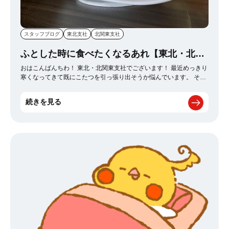
スタッフブログ
東北支社
北関東支社
ふとした時に食べたくなるあれ【東北・北関
東支社】
おはこんばんちわ！ 東北・北関東支社でございます！ 最近めっきり
寒くなってきて既にこたつを引っ張り出そうか悩んでいます。 そん
な中寒くなってきたら食べたくなるものが有るんですよ… それは
【パスタ】 パスタってふとした時に食べたくなりませんか？ 寒くな
続きを見る
ってくるとスープ系もいいしナポリタンなどの王道も然り、 でも私
は当たり障りないミートソースが好きなもので、 先日ふと気になる
看板を見つけてしまいまして… それがこちら ボロネーゼ専門店
【ボロネーゼシカネーゼ】 です！ その名の通りこのお店ボロネーゼ
しか無いんですよ。 メニューもこの3つのみという強気な姿勢。 初
めてだしというわけで我が家は一旦熟成チーズにしてみました。 ↓
それがこちら↓ うーむ… 上手く撮れない…笑 でも麺はもちもちで歯
ごたえもしっかりめ、 ボロネーゼの味付け自体も一切癖なくとても
食べやすかったです！ 一つ間違えたのは冷めてしまうと上のチーズ
が固まってしまうこと…笑 仙台には美味しい店がたくさんあるので
是非皆様一度おいでませ！ 東北・北関東支社でございました！