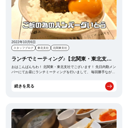
2022年10月6日
スタッフブログ
東北支社
北関東支社
ランチでミーティング♪【北関東・東北支
社】
おはこんばんちわ！ 北関東・東北支社でございます！ 先日内勤メン
バーにてお昼にランチミーティングを行いまして、 毎回勝手ながら
僕自身が行きたい店をチョイスして皆に相談してるのですが、 今回
皆で行った店がこちら。 【ご飯の為のハンバーグいとう】 どうせ普
続きを見る
通のハンバーグでしょ～と思われがちですがここの店は、 【予約必
須！限定24食！焼きたてハンバーグを3つ提供！（一個90g）】 が
推しの店なんです。 メニューは一つ！ 入り口で前金で支払いいざ着
席。 ご飯は山形県産のつや姫（食べ放題）！ お漬物などの付け合せ
が届いた後に… 七輪にドーーーーーーーーーーーーーーーーーン！
はじめはシンプルにハンバーグだけで堪能。 ニ個目が来る前に宮城
県白石市の竹鶏たまごと大根の鬼おろしが来たと同時に… ニ個目が
ドーーーーーーーーーーーーーーーーーン！ どうです？ 休憩前にブ