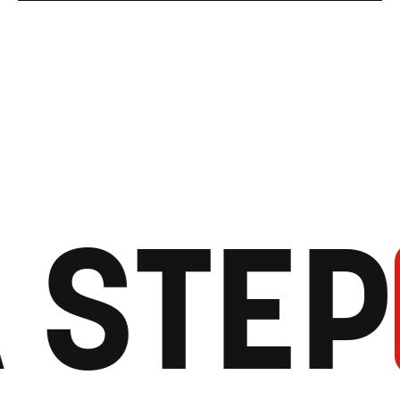
STEP
い
自