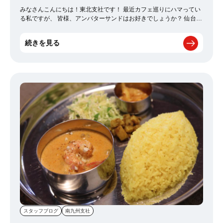
みなさんこんにちは！東北支社です！ 最近カフェ巡りにハマってい
る私ですが、 皆様、アンバターサンドはお好きでしょうか？ 仙台に
はカフェが沢山あります！！！！ スコーンやケーキ、コーヒーに合
うスウィーツを 考えるだけでお腹が空いてきますね(;'∀') 私はやっぱ
続きを見る
り一番アンバターサンドが好き(; ･`д･´) カフェインには、運動中の疲
労感を軽減させ、 長時間の運動が続けられることや、 集中力を高め
る効果もあると言われています。 ストレスがそんなにあるわけでは
ないですが、 疲労軽減には良いようですね(￣▽￣;) 甘いものも同様
に幸せな気持ちになれるので自分的には 病気にならない程度に沢山
食べてます。。 最近、体重が増えてきたなと若干危機感を感じます
が、、 甘党の私はこれからもアンバターサンドをこよなく愛するの
でした(#^^#) 皆様も是非食べてみて下さい。
スタッフブログ
南九州支社