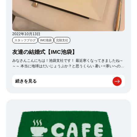
2022年10月13日
スタッフブログ
IMC池袋
北陸支社
友達の結婚式【IMC池袋】
みなさんこんにちは！池袋支社です！ 最近寒くなってきましたね～
～～ 本当に地球はだいじょうぶか？と思うくらい 暑い⇒寒いへのグ
ラデーションが年々なくなってますよね･･･ こんなに寒くなるちょ
い前のお話ですが、 大好きな友人の結婚式に出席してきました₍ᐢ. ̫.ᐢ₎
続きを見る
♡♡♡ 初めて受付をしたんですけど仲良しのお友達みんなに一番に
挨拶できる最高の役でした～ 最初から最後までどこを切り取っても
素敵な式で、 絶対に泣かない～～～！と思ってたのに余裕で涙ダラ
ダラでした(笑) なにより友人の花嫁姿が美しすぎました･･･眼福 そ
してご飯がめっちゃ美味しかった✧ 写真はそのうちの一つです！フ
ォアグラ～！ 一番最初に出てきた刺身から煙がブワーって出てるや
つが一番おいしかったんですけど、 すぐ食べちゃって写真撮り忘れ
ました(笑) フォアグラ大好きだったんですけど最近、胃もたれする
様になったみたいで、 この一皿でおなかが限界を迎えました（笑）
でも最高においしかったです₍ᐢ › ༝ ‹ ᐢ₎‪ いやあ～結婚式っていいなあ