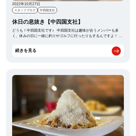
2022年10月27日
スタッフブログ
中四国支社
休日の息抜き【中四国支社】
どうも！中四国支社です♪ 中四国支社は趣味が合うメンバーも多
く、休みの日に一緒に釣りやゴルフに行ったりもするんですよ！ 先
日も釣り好き3人で瀬戸内海の穏やかな海で自然を満喫しながらの息
抜きフィッシングを楽しみました♪ サイズはそこまで大きい魚はな
続きを見る
かったですが、十分「休日！楽しんでる！！」という充実感は得れ
たかなと思います。 仕事も遊びも全力でやるのが楽しい！と、メン
バー一同思っています！ 仕事を忘れて集中出来る時間も大事！更に
自然に囲まれてる時点でかなりリフレッシュ出来るので 休みの日に
釣りはかなりオススメです！！ という事で、 また近々、息抜き＆大
物を求めて集まりたいと思います！ 次回の釣行結果をお楽しみにｗ