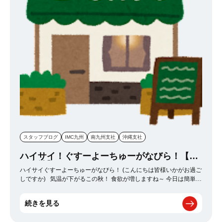
と再認識しました 結婚願望0の女ことわたしですら結婚って素敵だ
なあって思いました！ とっても幸せな一日になりました～感謝！
スタッフブログ
IMC九州
南九州支社
沖縄支社
ハイサイ！ぐすーよーちゅーがなびら！【沖
縄支社】
ハイサイぐすーよーちゅーがなびら！ (こんにちは皆様いかがお過ご
しですか) 気温が下がるこの秋！ 食欲が増しますね～ 今日は簡単に
はなりますが 沖縄の地元が愛する人気の喫茶店をご紹介します！ 大
人の事情で店名は伏せさせて頂きますが わかるように書きます☆ ズ
続きを見る
バリ 『くりす〇る』という喫茶店です。 味は美味しくガッツリ飯と
なっております。 僕も日頃の営業の中で週に1回～2回行くんですが