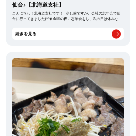
仙台♪【北海道支社】
こんにちわ！北海道支社です！ 少し前ですが、会社の忘年会で仙
台に行ってきました(^^)/ 金曜の夜に忘年会をし、次の日は休みなの
で飛行機までの時間、東北支社の人に宮城を案内してもらいました
(*^_^*) まず海の見えるカフェに行って、朝ごはん！ 黒いクロワッ
続きを見る
サンのホットドッグを食べました♪おいしかったです(*^_^*) そのあ
と松島に行きふらふらして、カステラがおいしいカフェに行きまし
た！！ カステラがめちゃおいしかったのでお土産に買って帰りまし
た★ なかなか顔を合わせる機会がないので、沢山話せて楽しか
ったです～(^^)/♪ また機会があったら仙台行きたいです(*^_^*) 今週
もお仕事がんばりま～す！！