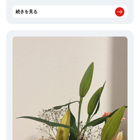
表されたのですが、 なんと、宇都宮市が全国4位でした！ 個人的に
はこんなにも上位だった事に驚きだったのですが、 前年度の結果が
続きを見る
3位だったらしく、 意外にも上位に位置していた事を初めて知りま
した（笑） 今回の結果を受けて「宇都宮２０２３冬限定ラーメン
ＳＨＯＷ」を地元タウン誌で開催しており、 宇都宮市内の有名店が
限定ラーメンを出してラーメン文化を盛り上げています！ 自分は
まだ食べていないので、この機会に色々なお店の限定ラーメンを食
べてみたいと思います！