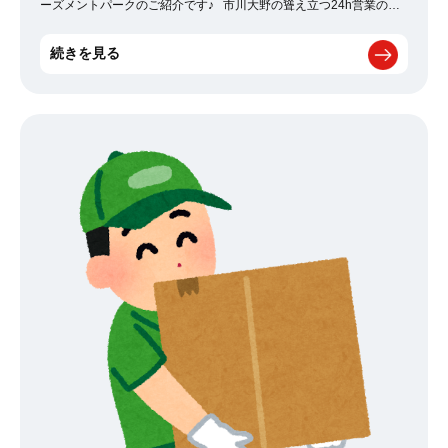
ーズメントパークのご紹介です♪ 市川大野の聳え立つ24h営業の不
思議な空間 どんな場所だと思います？ ゲーセンなんで
すwwwwwww 千葉県民なら知る人ぞ知る、北西エリア在住なら一
続きを見る
度は行ったことのある 千葉を語るのに欠かせないとこなのです！
このゲーセン、ただのゲーセンじゃありません！ ・3on3のバスケコ
ートあり ・バッティングセンターあり ・ダーツあり ・卓球あり ・
カラオケあり ・ビリヤードあり そして、、、 ゴーカートあ
り！！！！！！！！ こんなゲーセンは日本全国探して
も、ここにしか無いんじゃないでしょーか？www 千葉県民の誇り
です！ 興味ある方は市川霊園の近くにあるので是非とも行ってみて
ください（＾＾） オススメの時間帯は平日の夜ですよ☆