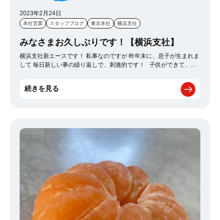
2023年2月24日
本社営業
スタッフブログ
東京本社
横浜支社
みなさまお久しぶりです！【横浜支社】
横浜支社新エースです！ 私事なのですが 昨年末に、息子が生まれま
して 毎日新しい事の繰り返しで、刺激的です！ 子供ができて、自
分自身笑顔も増えたと思います。 息子には、のびのびと自信をもっ
て生きて欲しいですし 希望に満ち溢れるそんなハッピーな子に育っ
続きを見る
て欲しいです。 かっこいい親父の背中見せられる様に かっこよく生
きていきます<m(__)m> 以上、25歳若造からでした。