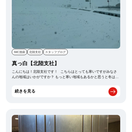
席で優雅に過ごすところが時間の関係で下から見上げてました。 時
間の縛りはツアーのつらいところです。 なんやかんや回って次へ ・
宇治で茶道体験 三星園 上林三入 本店っていう雰囲気◎なところ行
きました。 なんか千利休がなんたら 日本でとお茶がなんたら 芸人
の出川さんやらオリンピックのなんとかさんがなんたら って話して
ましたが由緒ある感じのところらしいです。 茶碗・茶筅・茶杓・な
つめ これ覚えたら茶人みたいな感じで言うてた気がします。 私、茶
人です。 これを こうして こう！ 結構なお点前でした。 なんか色々
所作についてお話いただきました。 営業マンとしても人としても為
になる話でした。 おもろいので是非。 ・宇治散策 何があるか知っ
IMC池袋
北陸支社
スタッフブログ
てますか？ 10円玉の平等院鳳凰堂がここにあります。 何がどうなっ
て平等院鳳凰堂なのかはちょっと知らないですけど大きかったで
真っ白【北陸支社】
す。 ちなみに真ん中の本堂があって、両サイドにPC版の特盛の露出
こんにちは！北陸支社です！ こちらはとっても寒いですがみなさ
みたいになんか建ってるんですけど 両サイドの建物に対して渡り廊
んの地域はいかがですか？ もっと寒い地域もあるかと思うと冬は人
下とか梯子とかなくて行くことができない謎の飾りでした。 知らん
間生きてるだけでえらいなあって思います
❅ 写真は先日雪が降
かったですわ。昔の人が考えることは不思議です。 そんな感じで京
ったときの近所の写真です。 こちらは車の助手席から撮ったんです
都宇治周辺楽しんできました。 写真の撮りごたえは全くなかったで
続きを見る
がホワイトアウトで全く前が見えず、 この中運転するの怖そうだな
す。 ツアーは何にせよ面白いので是非行ってみてください。
って思いました（他人事） 大雪！！！！って感じでもなかったん
ですが、 最近にしてはすごい積もって家から出るのにも一苦労だっ
たので、 何事もほどほどが一番だなって改めて実感しました。 雪
が降ったら雪だるま作れるとかいいところもたくさんあるんですけ
どね･･･！ 童心を忘れた今、できれば降らないでほしいものです。
最後に雪が降りそうな時に私の家が対策している事を3つだけご紹介
します₍ᐢ..ᐢ₎⊹ ・断水に備えて湯船に保温シートをかけておく ・停電