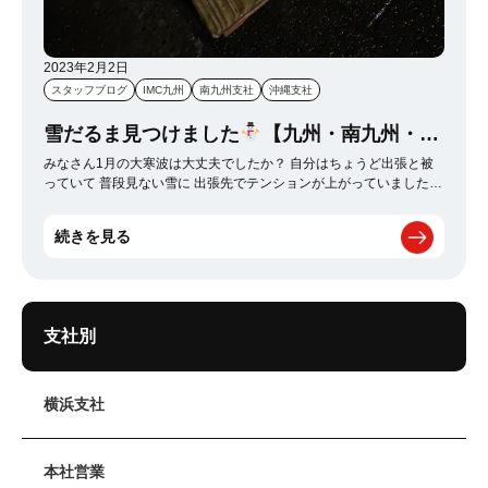
2023年2月2日
スタッフブログ
IMC九州
南九州支社
沖縄支社
雪だるま見つけました
【九州・南九州・沖
縄支社】
みなさん1月の大寒波は大丈夫でしたか？ 自分はちょうど出張と被
っていて 普段見ない雪に 出張先でテンションが上がっていました！
そんな中打ち合わせも終わり寒さに震えていたところ、 誰かが作っ
た雪だるまがあったので撮りました笑 可愛かったので共有します！
続きを見る
まだまだ寒いですが2月も頑張りましょう～！
支社別
横浜支社
本社営業