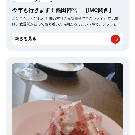
--------------------- その後は失ったカロリーを補うように、下北沢のタ
イ料理屋でいっぱい飲んで家に帰って寝ました。 カエルを初めて食
今年も行きます！熱田神宮！【IMC関西】
べましたが美味しかったです。 あと今の体重だとボルダリングしん
どいので、もうちょっと痩せたらまた行きます。
おはこんばんにちわ！ 関西支社の元気担当でございます♪ 年も開
け、数週間が経って落ち着いた時期だろうという事で、フラッと愛
知県は「熱田神宮」に参拝にいきました！ 毎年恒例で、初詣に行っ
ては旅行守りを買うようにしていて、今年も行ってきました :-) こ
続きを見る
の神社で旅行守りを買い始めてはや数年が経ちますが、効果がすご
いのか自分が晴男なだけなのか旅行に行く日は いつも「晴れ」なん
です！ 前日に見た天気予報が雨予報でも、到着するころには雨が
上がってくれるんです＾＾ 不思議な力で守られていますよね笑 旅
行が好きな方！雨男・雨女の方は是非買いに行ってみてください！
もしかしたら効果が得られるかもしれませんよー♪