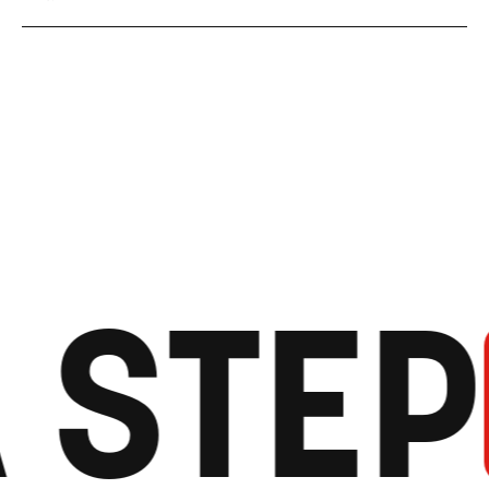
STEP
い
自