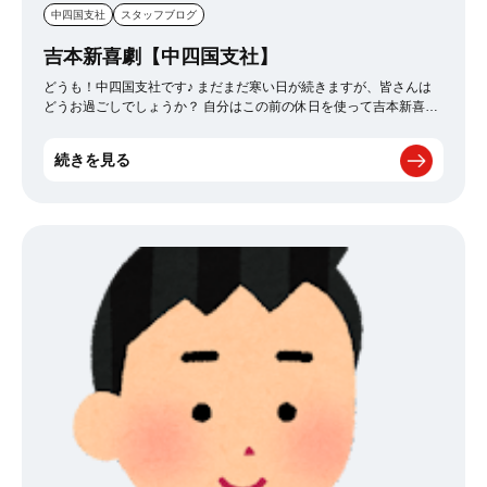
中四国支社
スタッフブログ
吉本新喜劇【中四国支社】
どうも！中四国支社です♪ まだまだ寒い日が続きますが、皆さんは
どうお過ごしでしょうか？ 自分はこの前の休日を使って吉本新喜劇
を見るため、岡山県へ日帰り旅行に行ってきました！ 生ではじめて
見たのですが、とても面白くて思わず声に出して笑ってしまいまし
続きを見る
た！(笑) やはりテレビで見る新喜劇とは全然違い、会場の雰囲気も
含めて臨場感が凄かったです♪ そして何よりもコロナの影響がまだ
続いたり、物価上昇などで明るいニュースがあまりない中で笑顔に
なれる事が凄く良いと思いました！ 皆さんも機会があれば新喜劇や
お笑いライブを見に行かれてはいかがでしょうか？凄くオススメで
す♪ そして見に行った記念にグッズ購入もしたので一部のグッズを
共有しときます♪(笑) ではまた！