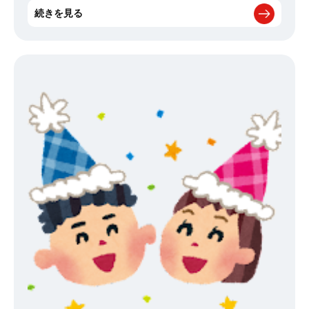
ました！ お昼は、浜焼き食べ放題に・・・ なんと1時間半待ちでし
続きを見る
たが、とっても美味しかったです
その後は、映えスポットとし
て有名な原岡桟橋に行ってきました。 砂浜も海もキレイで、遠く
に富士山も見えてとてもゆったりした時間を過ごせました 自然な
空気を沢山吸って、海からパワーを貰えたので まだまだ寒い日が続
きますが2月も残り頑張りましょう～！