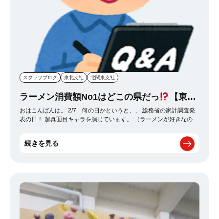
スタッフブログ
東北支社
北関東支社
ラーメン消費額No1はどこの県だっ
【東北
支社】
おはこんばんは。 2/7 何の日かというと、、 総務省の家計調査発
表の日！ 超真面目キャラを演じています。 （ラーメンが好きなので
この日を知っていただけ） その中でラーメン消費額のランキングも
発表されるんです！！ 皆さんはどこの県が1位だと思いますか？ 実
続きを見る
は去年、バラエティー番組 秘密のケンミンSHOW極 という番組で、
取り上げられたことがあります！ その際は、 1位 新潟 2位 山形
※東北勢からするとなんで新潟なんだよ！！的な感じでした。 果た
して今年のラーメン消費額No1はどこの県だったのかという
と・・・ 今年もやはり新潟県でした、、、 今回もまた山形県民の
想い届かずという結果になってしまいました。 東北勢からすると山
形が1位にならないかったことはショックですが、 山形は蕎麦や鳥
中華も有名なので、 是非、観光にいらした際はラーメンを食べてみ
てください！！！ それではまた！！