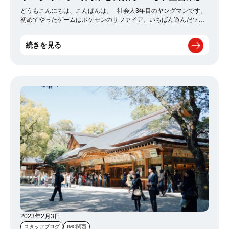
どうもこんにちは、こんばんは。 社会人3年目のヤングマンです。
初めてやったゲームはポケモンのサファイア、いちばん遊んだソシ
ャゲは怪盗ロワイヤルです。スマブラはゲームキューブ派です。 そ
んなヤングマンなので「若い時は…」という言葉をまだ使いたくは
続きを見る
ないですが、確実に20代前半のころに比べて変わったことがありま
す。 そう、痩せにくくなったのです。 「いや、俺食っても太らな
いんだよね～」なんて言っていた学生時代の自分に言いたい。 い
や、それは嘘だ、と。当時はちゃんと運動をしていたし、今より代
謝が良かった。 ということで、体を動かす趣味としてボルダリン
グを始めてみることにしました。 80度から160度までの角度の壁
があり、決められた突起を使ってゴールの突起を目指していきま
す。 コースによっては「足は自由」だったり「足も指定の突起を使
用」などのルールも決められており、 難易度が高いところはどう考
えてもスパ〇ダーマンの力が必要でした。 （YouTubeでボルダリン
グの世界大会とか見てみると驚くと思います。） 私は友人と行っ
たのですが、 「このコースはあそこで一回飛ばないと」「あの突起
で足を入れ替えないと」など 作戦会議をしながら攻略していくのは
ゲーム性もあり非常に楽しめました！ カップルでいっても盛り上が
るかと思います。 私は男二人で行きましたが！が！ 指の筋肉だけ
でなく大胸筋、広背筋、前腕も上腕も使うので2時間もするとヘロヘ
ロになりますが、全身運動として非常に優秀だと思います！ 調べて
みると短時間での消費カロリーが多いのでダイエット効果も期待で
きるとか…！ これでナイスバディになってまだ見ぬ彼女とボルダリ
2023年2月3日
ングデートをするんだい！ そう決意した土曜日の昼でした。 --------
スタッフブログ
IMC関西