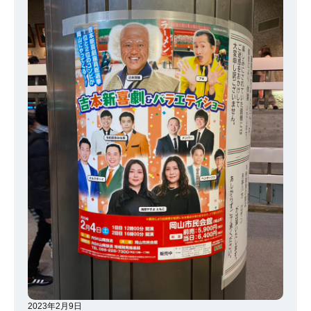
に備えて携帯式充電器をフル充電 ・湯たんぽ常備 冬に電気や水道が
止まって一番辛いのは「寒さ」です（私調べ） 備えあれば憂いなし
というので雪が降りそうな時にはしっかり備えておきましょう～！
2023年2月9日