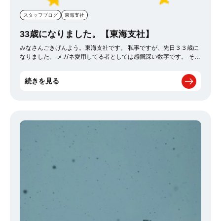
スタッフブログ
東海支社
33歳になりました。【東海支社】
みなさんごきげんよう。東海支社です。 私事ですが、先日３３歳に
なりました。 メガネ愛用してる者としては感慨深い数字です。 そん
な私ですがまた懲りずに行ってきました 〇活バスツアー！！(たぶん
５回目くらい…) 男性の料金は13,000円くらい！ 8：00集合！19：
続きを見る
00解散！の11時間拘束による長時間イベント！ 今回の内容はこち
ら！ 行先 京都 ・黄桜の工場見学 ・おばんざいランチ的なもの食
べる ・なんかご利益ありそうな場所に行く ・宇治で茶道体験 ・宇
治散策 です！ 以下、詳細 ・黄桜の工場見学 黄桜 辛口一献で有
名？な日本酒の工場ですね。 工場休みだからあんまり見ごたえ無い
ですけど… 酒… 酒… エロ河童… エロ河童… エロ河童… こいつだけ
はカメラ持ってるからなんか親近感湧きましたけど、時代を感じる
広告でした。 ありがとうございます。 あとなんかクラフトビールと
かもあるみたいなので興味ある人は是非 ・おばんざいランチ的なも
の食べる 何食べるとかじゃないですわ 知らん人と食べるご飯はあん
まり楽しないですね… ・なんかご利益ありそうな場所に行く そこか
らバスに乗り30分くらい喋って京都宇治・正寿院ってところに行き
ました。 途中の山道の揺れが激しすぎて乗り物酔いしてる人が多数
いてまぁまぁでした。 メインの画像はカメラから取り込んでないの
でテキトーにググってください。 天上もかっこいいんですよ 途中に
ある茶畑テラス的なcafeもよかったです。 ホントは上にあるテラス