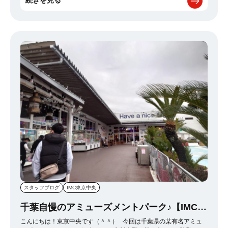
続きを見る
すが、 1年に一度だけふと「きれいにしたい・・・」という衝動に
かられます。笑 その結果がこの写真です！ いつも30分くらいかけ
て無心になってキレイにしてしまいます・・・ これをやると心もキ
レイになってる気がします。笑 キレイにしたらまずは写真を1枚と
って、一房ずつにしてとにかく味わうことを心掛けております。 毎
回写真を撮るので、自分のスマホは謎のミカンの画像がたくさんあ
ったりします。。すごい不気味です。 なので写真撮影はこれからは
控えるようにしたいと思います！ 以上、IMC池袋でした！
スタッフブログ
IMC東京中央
千葉自慢のアミューズメントパーク♪【IMC東
京中央】
こんにちは！東京中央です（＾＾） 今回は千葉県の某有名アミュ