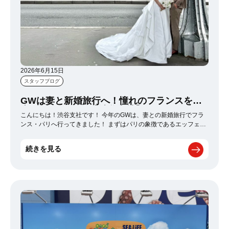
2026年6月15日
スタッフブログ
GWは妻と新婚旅行へ！憧れのフランスを満
喫してきました♪【渋谷支社】
こんにちは！渋谷支社です！ 今年のGWは、妻との新婚旅行でフラ
ンス・パリへ行ってきました！ まずはパリの象徴であるエッフェル
塔へ。昼間の迫力ある姿はもちろん、夜のライトアップも幻想的
で、パリらしい景色を存分に楽しむことができました。 世界最大級
続きを見る
の美術館であるルーブル美術館では、有名な作品を実際に見ること
ができ感動。館内の壮大なスケールに圧倒されながら、フランスの
歴史や芸術に触れる貴重な時間となりました。 凱旋門やシャンゼリ
ゼ通りも散策し、パリの街並みを満喫。石造りの建物が並ぶ風景は
どこを歩いても絵になる美しさでした。 そして今回の旅行の大きな
思い出のひとつが、パリの街を背景にしたウエディングフォト撮影
です。新婚旅行ならではの特別な体験で、夫婦にとって一生の宝物
となる写真を残すことができました。 食事では本場フランスのカモ
肉料理、エスカルゴを堪能。とても柔らかく、日本ではなかなか味