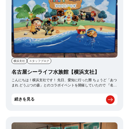
わえない本格的な味に大満足。街歩きの合間にはおしゃれなカフェ
でゆっくり休憩しながら、パリの日常も楽しみました。 また、豪華
な装飾で有名な”オペラ座（ガルニエ宮）”も見学。細部まで美しく造
り込まれた空間はまさに芸術作品そのものでした。 さらに、今回ど
うしても行きたかったディズニーランド・パリにも行ってきまし
た！日本のディズニーとはまた違った雰囲気で、ヨーロッパらしい
街並みやアトラクションを満喫。夢の国ならではの特別な空間に大
人でも思い切り楽しむことができ、旅行の中でも特に印象に残る一
日となりました。 そして今回の旅行で特に印象的だったのが、世界
遺産のモンサンミッシェルです。海に浮かんでいるように見える神
秘的な姿は写真で見る以上に美しく、フランスを代表する絶景を実
際に見ることができて感動しました。 歴史ある建築、美しい芸術、
横浜支社
スタッフブログ
美味しい料理、そしてディズニーまで楽しめた今回のフランス旅
行。夫婦にとって忘れられない最高の新婚旅行となりました。また
名古屋シーライフ水族館【横浜支社】
いつか二人で訪れたいと思います！
こんにちは！横浜支社です！ 先日、愛知に行った際 ちょうど「あつ
まれ どうぶつの森」とのコラボイベントを開催していたので 『名古
屋シーライフ水族館』 に行ってきました！(˙꒳​˙ )͟͟͞͞ = 館内にはキャラク
ターたちのパネルや装飾も沢山あってどうぶつの森の世界観いっぱ
続きを見る
いで、ゲームの中に入り込んだような気分に！ヾ(*´꒳​`*ヽ))テンショ
ン爆上がりでした
展示では、ゲーム内で見たことのある魚や海の
生き物もいて「これ島で釣ったことある魚だ！」とワクワクしなが
ら見て回れて凄く楽しかったです！꒰◍⍢◍꒱۶ フータの解説パネルも
あって、どう森好きにはたまらない空間
ただ見るだけじゃな
く“楽しみながら学べる”イベントでした！！ ジョニーはここでも打