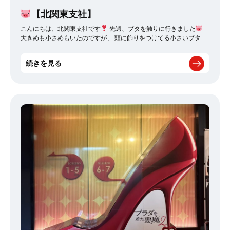
【北関東支社】
こんにちは、北関東支社です
先週、ブタを触りに行きました
大きめも小さめもいたのですが、 頭に飾りをつけてる小さいブタが
特にかわいかったです
♡ 動画や写真を沢山撮ったのですが、ブタ
の悲鳴が騒々しかったです･･･
今回いたブタは大きめの子が多か
続きを見る
ったので、 小さめのブタが多い店舗にもいってみたいなぁと思いま
した！