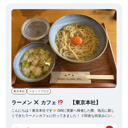
ァ」であか牛ラグーと産山ビスマルクのハーフ＆ハーフを食べてき
ました
運動した後のピザは格別です～♡これがあるなら、運動不
足解消のために月1くらいで石段リピートもありかもー？なんて思っ
てます(/・ω・)/
東京本社
スタッフブログ
ラーメン
カフェ
【東京本社】
こんにちは！東京本社です
GWに実家へ帰省した際、地元に新し
くできたラーメンカフェに行ってきました！ ド田舎な街並みにいき
なりおしゃれなお店ができたのでびっくり！
店内もとても素敵
で、大きな窓から海が見える開放的な空間でした
(ちょっと曇っ