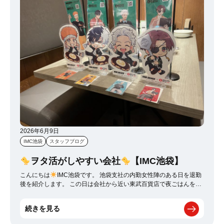
ち上げられてました(笑) 癒されながらどうぶつの森の世界をリアル
に体験できました！ またどこか旅行に行きたいな～(,,>᎑<,,)
2026年6月9日
IMC池袋
スタッフブログ
ヲタ活がしやすい会社
【IMC池袋】
こんにちは
IMC池袋です。 池袋支社の内勤女性陣のある日を退勤
後を紹介します。 この日は会社から近い東武百貨店で夜ごはんを食
べました 目的は・・・・ 【コラボメニューを食べる！！】 5/14～
6/14までの期間限定で アニメ「WIND BREAKER」と鉄板焼き屋さ
続きを見る
んのぼてぢゅうがコラボしているんです！ ～サイトはこちら～
https://botejyu.co.jp/wbk-2026 内勤女子4人で食べて！飲んで！！ グ