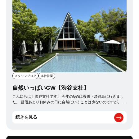
スタッフブログ
本社営業
自然いっぱいGW【渋谷支社】
こんにちは！渋谷支社です！ 今年のGWは香川・淡路島に行きまし
た。 普段あまりお休みの日に自然にいくことは少ないのですが、天
気にも恵まれてリフレッシュできました！ 香川の食べ物が美味しい
かったのはもちろん、今回宿泊したホテルもサウナ付きで凄く雰囲
続きを見る
気が良かったです！ 次の日には淡路島にある「ニンゲンノモリ」へ
向かい、 大好きなクレヨンしんちゃんが居てテンション上がりまし
た✩ 楽しいGWでした^^♡