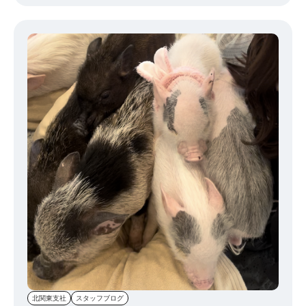
ッズを開封して、写真を撮って
なんて楽しい会社なんでしょう
池袋支社の場所も駅から近いので 退勤後でも様々なヲタクを
しやすい支社です。 様々な趣味をもったヲタクがいますので池袋支
社はとっても楽しい支社です。 何気ない平日の仕事帰り時間を ぜひ
ヲタクというかけがえない時間に変えましょう
北関東支社
スタッフブログ