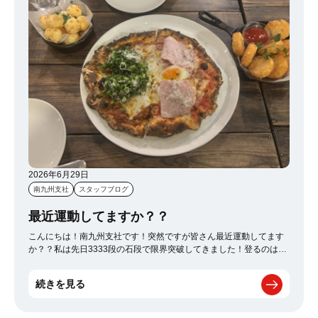
2026年6月29日
南九州支社
スタッフブログ
最近運動してますか？？
こんにちは！南九州支社です！突然ですが皆さん最近運動してます
か？？私は先日3333段の石段で限界突破してきました！登るのは学
生ぶりで足が小鹿になりながらなんとか1時間半で制覇しました(+-
+)翌日から3日間は筋肉痛に悩まされましたが達成感はハンパなくて
続きを見る
最高に気持ちよかったです！運動不足が気になる方・覚悟がある方
はぜひ挑戦してみてください٩(・ω・)وそして、頑張った後はやっぱ
りご褒美ですよね
むしろこっちが本命です笑帰りに「堀川ピッツ