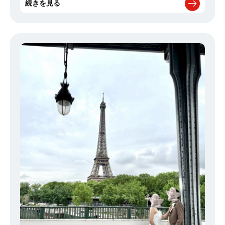
続きを見る
てますが…
) 今回いただいたのは「釜玉昆布水つけ麺」 そして何
より、カフェというだけあってデザートのレベルも高かったです！
しっかり別腹で満喫してきました。 久しぶりの帰省で、地元にも新
しい魅力が増えていてなんだか嬉しくなったGWでした！