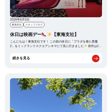
2026年6月3日
東海支社
スタッフブログ
休日は映画デー
【東海支社】
こんにちは！東海支社です！ この前の休日に「プラダを着た悪魔
2」をミッドランドスクエアシネマにて見に行きました
前作は20
年前になるので、前日に「プラダを着た悪魔」をしっかり見てから
当日臨みました
会場に入るとほぼ満員状態でした
さすが人気
続きを見る
作品ですね
期待感がとても高まりました！ まだこれから見られる
方もいると思うのでネタバレは控えたいと思います
とにかくこの
作品は、ミランダとナイジェルのプロ意識と、アンディが最後まで
悩みながらとにかく前に進む姿が良かったなと思います
そして見
どころとしては、豪華なキャストももちろんですが、煌びやかな衣
装
が代わる代わるどんどん登場してくるところがとても素敵でし
た
もう1度見に行きたいくらいわくわくした作品でした
休
日映画デーはとても充実できました