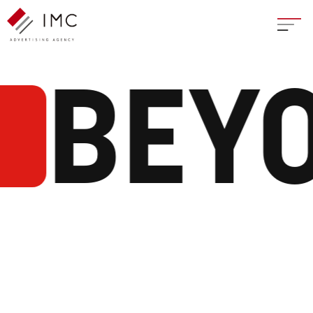
座談
BEYO
新卒
中途
よく
イン
フェ