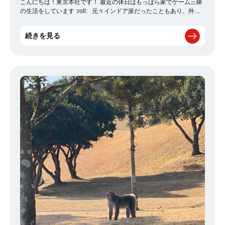
こんにちは！東京本社です！ 最近の休日はもっぱら家でゲーム三昧
の生活をしています :roll: 元々インドア派だったこともあり、外出
できないならとゲームソフトをまとめ買い
その中で一番ハマって
いるのは「桃鉄
」です♪ 新作はオンラインで対戦もできる優れも
続きを見る
の！ （負けるのが嫌なのでまだやったとこはないです(笑)） 週末は
朝から夕方まで、気づいたら10時間近くも遊んでいました((´∀｀))ｹﾗ
ｹﾗ 観光地や武将の名前など、勉強になることも多くとても楽しいの
で、 ぜひ遊んでみてください :-D