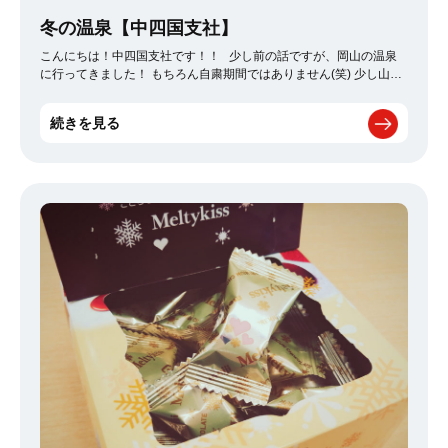
冬の温泉【中四国支社】
こんにちは！中四国支社です！！ 少し前の話ですが、岡山の温泉
に行ってきました！ もちろん自粛期間ではありません(笑) 少し山の
方に行ったので、普段雪がなかなか積もらないところに住む人間か
らすれば絶景でした！ 雪景色の中での露天風呂……。 想像しただけ
続きを見る
でお分かりですよね。 これ程の至福はなかなかありません :lol: さす
がに運転があったのでお酒は頂けませんでしたが、お酒がそろえば
最高の一言ですね(笑) 自粛雰囲気が落ち着いてくれば、皆さんも岡
山に行った際には立ち寄ってみてください！！