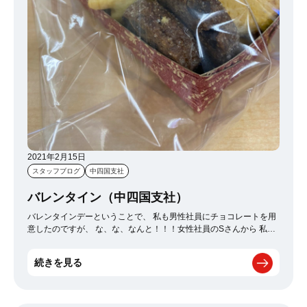
2021年2月15日
スタッフブログ
中四国支社
バレンタイン（中四国支社）
バレンタインデーということで、 私も男性社員にチョコレートを用
意したのですが、 な、な、なんと！！！女性社員のSさんから 私に
もバレンタインのプレゼントをしていただきました(*^-^*) まさか、
女性社員の私がもらえると思っていなかったので、 かなり驚きまし
続きを見る
たが、すっっごく嬉しかったです♪ そして、手作りのクッキーとカ
ップケーキでめちゃくちゃ可愛いんです♡ Sさんは普段からお菓子
作りをされていて、見た目も味も最高なので、 今回のバレンタイン
メニューも間違いなくおいしいです☆彡（まだ食べてないからめち