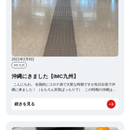
2021年2月9日
IMC九州
沖縄にきました【IMC九州】
こんにちわ。 全国的にコロナ渦で大変な時期ですが先日出張で沖
縄に来ました！ （もちろん対策ばっちりで） この時期の沖縄はプ
ロ野球のキャンプで賑わうんですが 今年は無観客でとのこと！ 空港
の入り口の張り紙も変わってました！ 早くコロナ終息して旅行と
続きを見る
かに行けるようになると良いなと思いました！