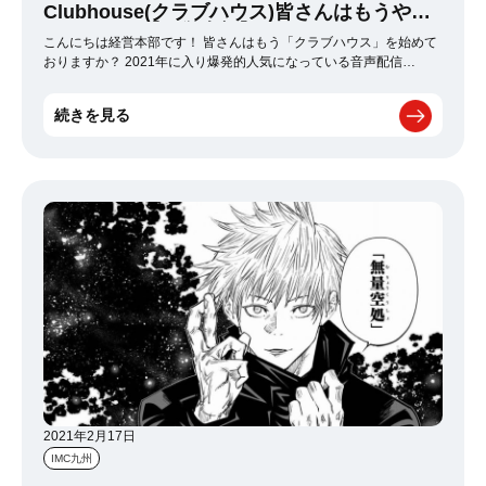
Clubhouse(クラブハウス)皆さんはもうやっ
てますか？【経営本部】
こんにちは経営本部です！ 皆さんはもう「クラブハウス」を始めて
おりますか？ 2021年に入り爆発的人気になっている音声配信
SNS「クラブハウス」は、SNS上で人と会話を楽しめるため非常に
人気ですよね！ 仲良い友人同士の会話や、普段なかなか関わりが
続きを見る
ない芸能人の会話を傍聴できたりと、 今までにないSNSであり、コ
ロナ禍で人と会話しづらいタイミングであるからこそ より人気があ
るのではないかなと思っております！！ 現在は完全招待制になる
ので、既にアカウント取得している友人に 招待をもらって是非楽し
んでみてください。 今週もお仕事がんばります(^^)
2021年2月17日
IMC九州