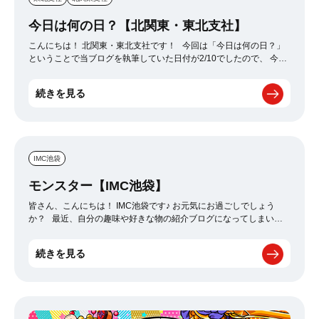
今日は何の日？【北関東・東北支社】
こんにちは！ 北関東・東北支社です！ 今回は「今日は何の日？」
ということで当ブログを執筆していた日付が2/10でしたので、 今回
は2月10日が何の日かについて書かせて頂きます。 本日2月10日は
「左利きのグッズの日」でした。 2月10日を英訳で左を意味するレ
続きを見る
フトに置き換えた時に「0（レ）2（フ）10（ト）」と読めることが
由来だそうです。 ちなみに広告代理店で働く身として「左利き」
と聞いて「左利きのエレン」*が頭に浮かんでしまいました(笑)
*「左利きのエレン」は広告業界で働くクリエイターや営業マンにス
ポットを当てた少年漫画です。 365日の中にはもっと印象的な名前
IMC池袋
や内容を意味する「○○の日」が沢山ある中で、 今回の「左利きグッ
ズの日」は少しインパクトに欠けているような気もします・・・
モンスター【IMC池袋】
しかし、世の中には左利きの方の割合が約10パーセントを超えてい
るので、 10人に1人は左利きになります。 普段何気なく使ってい
皆さん、こんにちは！ IMC池袋です♪ お元気にお過ごしでしょう
る日用品はほとんどが右利き用です。 それが反転した形状になると
か？ 最近、自分の趣味や好きな物の紹介ブログになってしまい、
考えると、左利きの人用のグッズとは 一体どんなものがあるのか気
申し訳ございません(-_-) なので今日は・・・ 僕の好きな「ボク
になってきました。 そこでいくつか調べた中で気になったものを
シング」の話です！笑 皆さんブログのタイトルを見て何を想像し
ピックアップしてみました。 ①左利き用のはさみ 定番かもしれませ
続きを見る
ますか？ エナジードリンク？ 嵐の曲？ 文字通り怪物？ 普
んが指の形が逆になっていました。 ②左利き用手帳 盲点だったので
通はそう思いますよね！ ただボクシング好きにはすぐ分かると思い
すが、手帳や本の開く面も右利きの人はあまり気にならないのです
ます♪ はい！そうです！ 皆さんご存じのモンスター「井上尚弥」選
が、左利きの人には少し開きにくいと感じました。 実際に自分も手
手の事です！笑 というのも2月11日（木）に東京・代々木第一体
帳を反転にして左側から開いてみると非常にめくりにくかったで
育館でチャリティボクシングイベント「LEGEND」が開催されまし
す。 ③左利き用マグカップ 右と左で柄が違う為、使いやすさではな