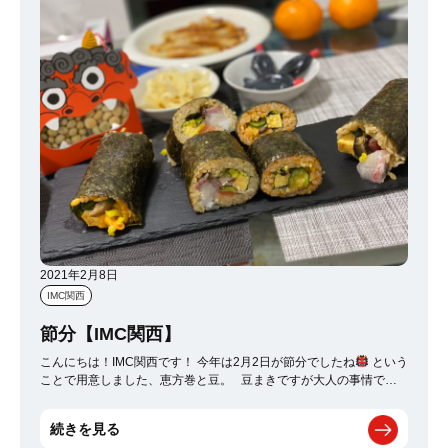
2021年2月8日
IMC関西
節分【IMC関西】
こんにちは！IMC関西です！ 今年は2月2日が節分でしたね
という
ことで用意しました、恵方巻と豆。 豆まきですが大人の事情でま
き散らした豆は3粒。 無病息災をお願いしつつ、 ステイホーム中で
の楽しいイベントでした :-D
続きを見る