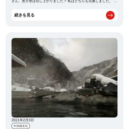
さん、恵方巻は召し上がりました？ 私はどちらも完遂しました。 ア
イキャッチの画像は私の地元のお寺で出される「福豆」です。 疫病
退散で知られるお寺なので、皆様に御利益が有ります様に。 メデ
続きを見る
ィアやポスター、スーパーの売り場などで盛んに紹介 されていたの
で皆さんご存知でしょうが、今年の節分は 2月2日でした。 1897年
以来なんと実に124年振りの事だそうです。 なぜこの様な事が起き
るのか？ 節分は立春の前日とされています。 本来は季節の変わり
目を意味していて、立夏、立秋、立冬 それぞれの前日も節分なので
すが、近代以降は節分と言えば 立春の前日と認識されています。
ならば立春はとはなんぞや？ 立春（りっしゅん）は、二十四節気の
第1。 正月節（旧暦12月後半から1月前半）。 現在広まっている定
気法では太陽黄経が315度のときで2月4日ごろ。 暦ではそれが起こ
る日だが、天文学ではその瞬間とする。 （Wikipediaより引用） そ
してここ3年の立春時刻が以下です。 2019年2月4日 12時14分
2020年2月4日 18時03分 2021年2月3日 23時59分 （国立天文台HP
参照） 本当にギリギリですが、春分の日が3日になっています。 な
ので今年の節分は2日だったわけです。 これまでちゃんと調べた事
が無かったので、勉強になりました。 ※タイトルは埼玉にある、
鬼が神として奉られている神社の掛け声です。
2021年2月3日
中四国支社