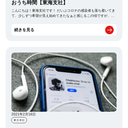
おうち時間【東海支社】
こんにちは！東海支社です！ だいぶコロナの感染者も落ち着いてき
て、少しずつ希望が見え始めてきたなぁと感じるこの頃ですが、皆
さまいかがお過ごしでしょうか？ 私は先週お友達に、バレンタイン
のチョコをいただきました♡ 手作りフォンダンショコラです！自分
続きを見る
以外の手作りのスイーツ食べるのが久々で、なんだか凄い嬉しい気
持ちになりました ホワイトデーになる頃には、もっと外に出られる
ようになっていれば嬉しいですね！ もう少しの間は、おうち時間を
楽しみたいと思います！
2021年2月18日
東京本社