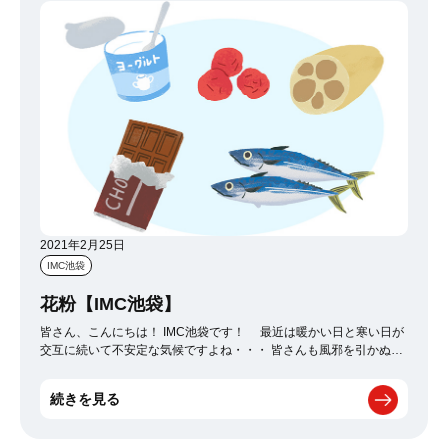
らなのか寒いからなのか、 仙台の郊外の公園は殆ど人が居ないで
す。 人が居ても、ベンチでゲームしている光景を見ると少し寂しい
ですね。。。 場所によるかも知れませんが、元気よく遊んでくれる
と嬉しいですね☆ でもハマれる物があるって凄く羨ましいです! 僕
も今年は趣味を見つけていい一年を過ごしたいなーって思ってます!
皆さん！もうすぐ春ですよー。
2021年2月25日
IMC池袋
花粉【IMC池袋】
皆さん、こんにちは！ IMC池袋です！ 最近は暖かい日と寒い日が
交互に続いて不安定な気候ですよね・・・ 皆さんも風邪を引かぬよ
う体調管理に気を付けて下さいね！ さて今日は「花粉」について
です！ というのも僕は花粉症なんですが、花粉めちゃくちゃ飛んで
続きを見る
ますよね（笑） このつらさは花粉症の人間にしか分からないつらさ
ですね・・・ 花粉症の方はどんな対策をされてますか？ 僕は食
事でヨーグルトを食べるようにしてます。 食べ物でも結構対策でき