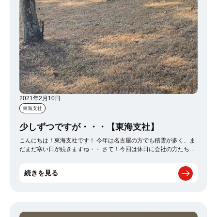
2021年2月10日
東海支社
少しずつですが・・・【東海支社】
こんにちは！東海支社です！ 今年は名古屋の方でも積雪が多く、ま
だまだ寒い日が続きますね・・ さて！今回は休日に会社の方たちと
ゴルフに行ってきました！！ （もちろんソーシャルディスタンス・
感染対策万全で！） 朝が早いのでかなり最初は冷え込みますが、
続きを見る
動いていく内にあったかくなってきたなぁと思ったら・・・ サ
ル！ サルの大群だぁ～～～～ ボールを打つのも躊躇ってしまう程
たくさんのお猿さん達がギャラリーとしてみててくれましたが スコ
アは徐々に良くなって、目標の110切りができました～♪パチパチパ
チ 仕事もゴルフも目標が達成できると嬉しいですね！！ いい息抜