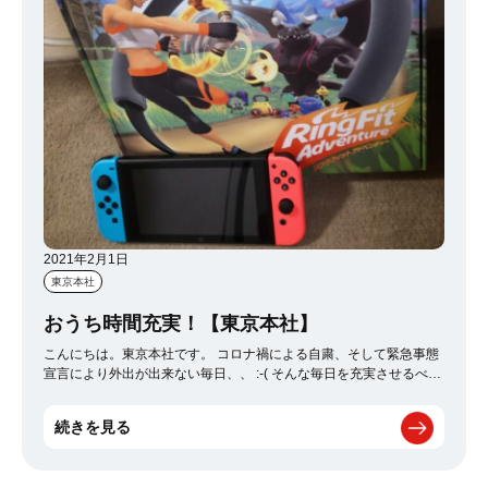
2021年2月1日
東京本社
おうち時間充実！【東京本社】
こんにちは。東京本社です。 コロナ禍による自粛、そして緊急事態
宣言により外出が出来ない毎日、、 :-( そんな毎日を充実させるべ
く！ついに買いました(^^)/！！ Nintendo switch＆リングフィット
('ω')
や～～～楽しいし運動するってやっぱり気持ち良いです
続きを見る
ね！！ もうすっっっっっっかりハマってます 8-) （笑） でも、、、
思ったよりもハードでびっくりしました 8-O いつもヒーヒー言いな
がら頑張ってます！（笑） 健康の為にも引き続きリングフィット