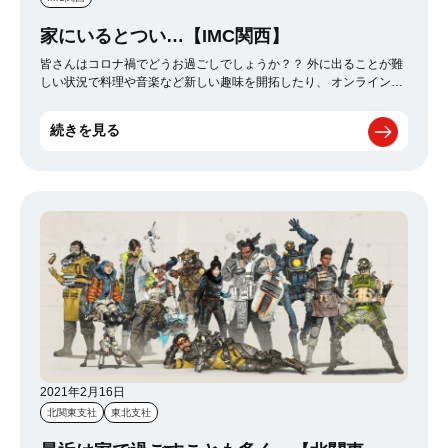
家にいるとつい…【IMC関西】
皆さんはコロナ禍でどうお過ごしでしょうか？？ 外に出ることが難
しい状況で料理や音楽など新しい趣味を開拓したり、 オンラインで
出来るサービスに参加したり 映画鑑賞や読書に耽ったり様々かと思
います… 巷ではスイッチやPS5が売れすぎて何処に行っても品切れ
続きを見る
状態 友人のP君は「スイッチ探して10件回ったけど全滅やー><」な
どと嘆いておりました(笑) でも新しい趣味に目覚める前に家で 「暇
があったらついやっちゃうな～」っていうことはありませんか？？
自分はYoutubeが正にそれで、ちょっと空き時間があるとすぐに開
いて観てしまってます(^^; 特に最近はカワウソの動画にハマりまく
りで短い手足に必死でエサを食べる姿… 好奇心旺盛なクセに臆病で
すぐ物陰に隠れる動きにKO寸前（*´д`*）ﾊｧﾊｧ 何より動物は「コロ
ナなんて関係ねぇ！」と言わんばかりに超元気！！ そんな元気な姿
に日々の活力を貰えるってものですよ。 とまぁ今回はカワウソ語
りになりましたが、 普段何気ないことで明日も頑張るぞ！って気持
ちを貰ってるってことですね。 色んな過ごし方があると思います
が、動物の明るい姿は 暗い雰囲気を吹き飛ばしてくれるので是非オ
ススメです ٩(ˊᗜˋ*)و …最後に愛くるしさのおすそ分けです これで
君も明日からカワウソ信者だ！！
2021年2月16日
北関東支社
東北支社