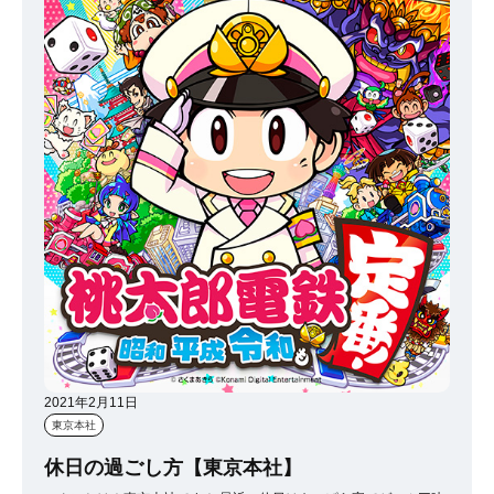
た！ プロ・アマ新旧のチャンピオンから期待の超大型新人まで、
く「デザイン性」を重視しているようです。 その他にも左利き用
競技団体やルールの枠に縛られないのが魅力な点です♪ 一番は「日
の扇子や、左利き用のまな板、左利き用のボールペンなど、様々な
本を元気にするため」に行われたイベントですが、 ボクシングファ
ものがあり、 実際に反対側で使う事を考えると、自分が何気なく使
ンからすると最高のイベントですね！！ 僕は動画で試合を見たの
っていた物が実はものすごく使いやすい設計だったんだなと感じま
ですが、やはりモンスター井上尚弥選手の試合は圧巻でした！ 対
した。 自分も普段の生活や仕事の中で片側一面のみに固執してし
戦相手の比嘉大吾選手も最高でしたが、井上尚弥強すぎですね！笑
まうのではなく、 逆の視点や反対側から物事を捉えた見方をするな
いやー、感動しましたよ。。。 胸が熱くなったし、あらためてボク
ど、 違った観点で捉える事で世界観やモノの見方・感じ方も変わる
シングが好きになりました！ この話をすると一週間くらいぶっ通
と思います！ アイディアに詰まった時や悩みがあった際には、
しで喋ってしまうと思うので今日はこの辺で！笑 色んな人たち
様々な方向から捉える事で活路を見出そうと思います。
が、日本や世界を少しでも明るくできる様に努力している姿は感化
されますね！ 僕等も今できることを精一杯していこう。 状況的に
「やりたいこと」が制限されたり、 我慢しなければならないことが
多々あると思うけれども、 その行為は無駄なことではなく未来に活
きる行為だと僕は思う。 誰かの為を想った行為は、必ず活きる行
為だと思います！ 結局本日も僕の好きなことのブログ内容になり
ましたが、 皆さんもお体にお気をつけてお過ごしください！！ 以
上、IMC池袋でした♪
2021年2月11日
東京本社
休日の過ごし方【東京本社】