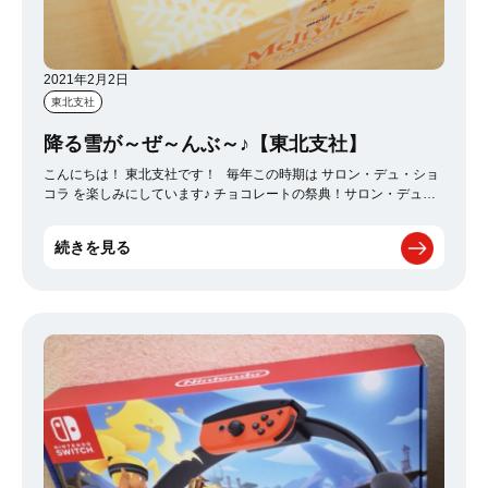
2021年2月2日
東北支社
降る雪が～ぜ～んぶ～♪【東北支社】
こんにちは！ 東北支社です！ 毎年この時期は サロン・デュ・ショ
コラ を楽しみにしています♪ チョコレートの祭典！サロン・デュ・
ショコラ！ お財布の紐、ゆるゆるどころかなくなります。笑 今年
はりんご
の形のチョコレートが気になってるんですが 限定ではな
続きを見る
く普段からお取り寄せもできるらしいので 今度の休日にでもポチろ
うと思います╭( ･ㅂ･)و̑ そして、休日ではなく働くデスクでの楽し
みも！ 秋冬になるとわりと常備しているチョコレート
降る雪が
～ぜ～んぶ～♪ってCMでもおなじみのこちら
見つけるたびハッピ
ーになりますよね
スーパーでもコンビニでもサロンデュショコ
ラでも 今だけのチョコレートがあったりするので要チェックです