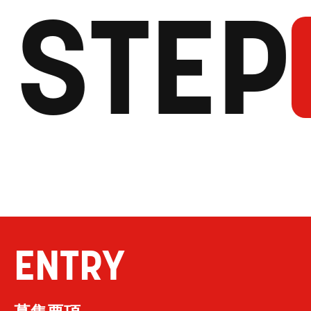
STEP
いま
自
ENTRY