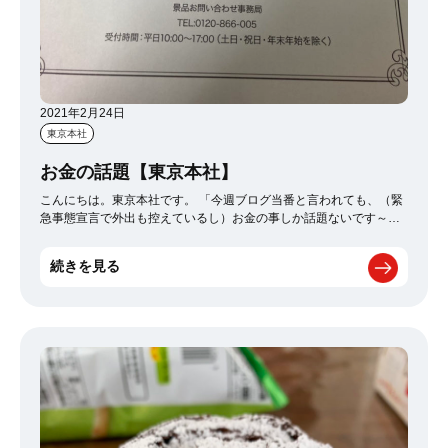
2021年2月24日
東京本社
お金の話題【東京本社】
こんにちは。東京本社です。 「今週ブログ当番と言われても、（緊
急事態宣言で外出も控えているし）お金の事しか話題ないです～」
って先輩に言ったら 「やべーよ」って言われた私です。 ※括弧内は
心の声 懸賞で一万円当たりました（拍手！) 去年の11月か12月頃
続きを見る
会社近くのココカラファインで買い物をしたときに ライオン製品の
歯ブラシを500円以上購入して応募すると一万円当たる！と レシー
トに告知がありまして これは参加しないと！！！ということで、応
募しました。 で、年明けになっても音沙汰ないし、これはハズレた
かなって考えていたところ、 郵便屋さんがピンポンと来ました。
いやー当たるもんだね。日頃部屋掃除してきれいにしているおかげ
だと思うのです。 当たった一万円の使い道は今流行りの仮想通貨を
買います。 ちなみに、去年は一万円分のお肉当たったんですよね
（どや顔 新型コロナで気が滅入るニュースが多いし、楽しいこと
は我慢しなきゃいけないけれど、 日本にもワクチンが来て、これか