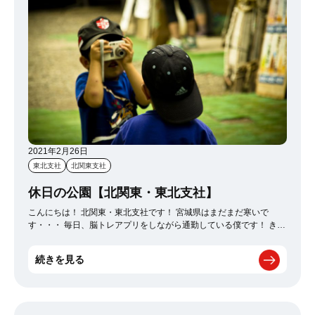
2021年2月26日
東北支社
北関東支社
休日の公園【北関東・東北支社】
こんにちは！ 北関東・東北支社です！ 宮城県はまだまだ寒いで
す・・・ 毎日、脳トレアプリをしながら通勤している僕です！ きっ
と今までの脳は死んでました(笑) 最近の休日はコロナ禍なので人気
の少ない公園巡りを子供としたりしています! 僕も昔は喜んで公園に
続きを見る
行っていたはずなのに 今ではすっかり億劫になってしまいました
(笑) 休日はお酒も飲むしそりゃ太る訳だ(笑) ・・・そんなこんなで
楽しく遊ぶ為にラジコンとミニドローンを購入★ しかし休みの度
に天気があまりよろしく無い
いつ遊べるんだー泣 早く童心に帰り
たいです～!! 子供よりはしゃぎそうです(笑) 今の子はコロナ禍だか