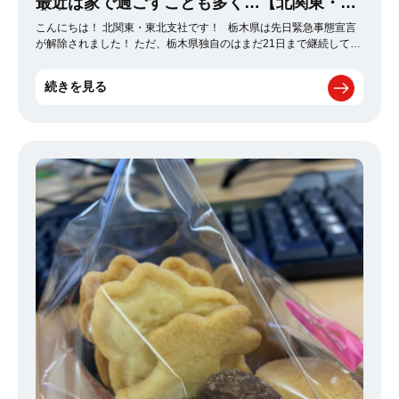
最近は家で過ごすことも多く…【北関東・東
北支社】
こんにちは！ 北関東・東北支社です！ 栃木県は先日緊急事態宣言
が解除されました！ ただ、栃木県独自のはまだ21日まで継続してい
るので、 飲食店は21時を過ぎると閉店orテイクアウトのみみたいで
すね～。 休日もなかなか外に出づらい状況なので、家でまったり
続きを見る
していることが多いのですが、 去年末くらいからずっと「Apex
Legends」というゲームにはまっています！ｗ キャラ毎に色々と
特性があり、武器も豊富だったりと色々な楽しみ方が出来ます！
FPSのゲームなのに、素手でしか戦えないエリアやクラブみたいな
エリアもあったりと、 お遊びが多いのも他のゲームと違って楽しめ
るポイントなのかなと思います！ 無料で出来るので、ぜひ皆さんも
やってみて下さい！ ※画像は使用できるキャラクターです！