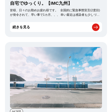
自宅でゆっくり。【IMC九州】
皆様、日々のお勤めお疲れ様です。 全国的に緊急事態宣言(2度目)
が発令されて、早い事で1カ月、、、 幸い最近は感染者も少しづつ
減少傾向にあるみたいです。 1日でも早い収束を、ただただ願うば
かりです。 コロナの影響もあり、休日も外出を自粛しています。
続きを見る
自宅でゆっくり過ごす時間も多く、そんな時に私が最近ハマってい
るのは、 やっぱりCall of Duty、、、 ではなく(笑) 【呪術廻戦】
です。漫画です。(アニメもありそう、、、？？) 参考はコチラ⇒
https://jujutsukaisen.jp/ 私も紹介されて読み始めましたが、まぁー
面白い！！！ ネタバレ含みそうなので、詳細は控えますが、ホント
おススメです。 (簡単にいうと妖怪VS人間のバトル的な感じです)
びっくりしたのが、TikTokの方でも、コスプレイヤーがいたり、 色
んな情報が飛び交っていたりで、世間的にも人気があるのが意外で
した。 気になられる方はTikTokも含めて、是非呪術廻戦チェックし
てみられて下さい♪ ホントおススメです。筆者は寝る時間を惜しん
で読みまくりました。 何か他にもおすすめの漫画が出て来ました
ら共有させて頂きます！ 今回は【呪術廻戦】でした。
IMC関西