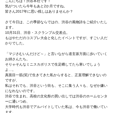
こんにちは！渋谷本社です！
気がついたら今年もあと2か月ですね。
皆さん2017年に思い残しはありませんか？
さて今日は、この季節ならではの、渋谷の風物詩をご紹介いたし
ます。
10月31日、渋谷・スクランブル交差点。
もはやただのコスプレ大会と化したイベントですが、すごい人だ
かりでした。
「マジさむいんだけど～」と言いながら道玄坂方面に歩いていく
お姉さんたち。
そりゃそんなミニスカポリスで生足晒してたら寒いでしょう
よ…。
真面目一筋(笑)で生きてきた私からすると、正直理解できないの
ですが、
私はそれでも、渋谷という街も、そこに集う人々も、なぜか嫌い
になれないのです。
渋谷で生まれ、高校の文化祭の買い出しでは渋谷のホームセンタ
ーに通いつめ、
大学時代も渋谷でアルバイトしていた私は、今も渋谷で働いてい
ます。