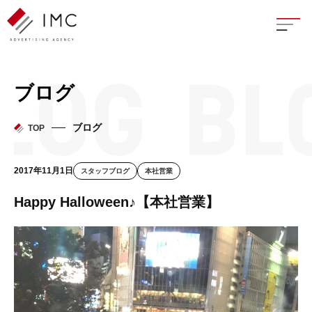
座談
ブログ
新卒
ブログ
TOP
中途
2017年11月1日
スタッフブログ
本社営業
よく
Happy Halloween♪【本社営業】
イン
フェ