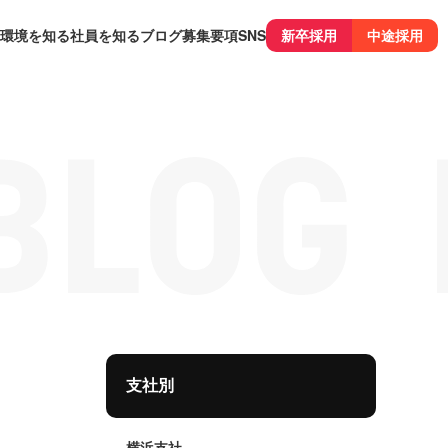
環境を知る
社員を知る
ブログ
募集要項
SNS
新卒採用
中途採用
支社別
横浜支社