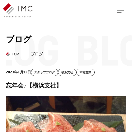
座談
ブログ
新卒
ブログ
TOP
中途
2023年1月12日
スタッフブログ
横浜支社
本社営業
よく
忘年会♪【横浜支社】
イン
フェ