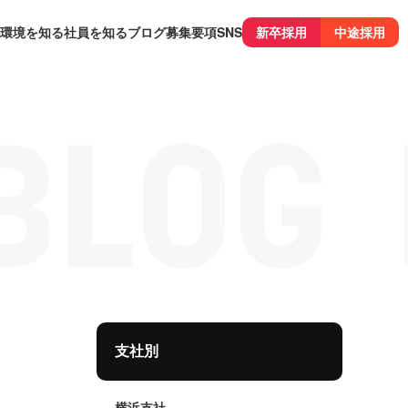
環境を知る
社員を知る
ブログ
募集要項
SNS
新卒採用
中途採用
支社別
横浜支社