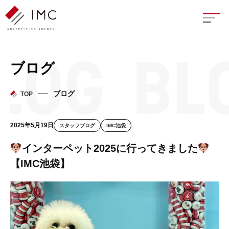
座談
ブログ
新卒
ブログ
TOP
中途
2025年5月19日
スタッフブログ
IMC池袋
よく
インターペット2025に行ってきました
【IMC池袋】
イン
フェ