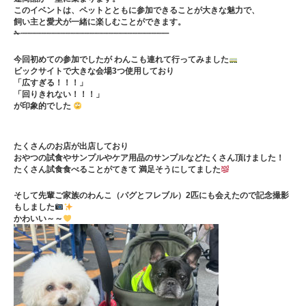
このイベントは、ペットとともに参加できることが大きな魅力で、
飼い主と愛犬が一緒に楽しむことができます。
✁┈┈┈┈┈┈┈┈┈┈┈┈┈┈┈┈┈┈┈┈┈┈┈┈┈┈┈┈┈┈┈
今回初めての参加でしたが わんこも連れて行ってみました
ビックサイトで大きな会場3つ使用しており
「広すぎる！！！」
「回りきれない！！！」
が印象的でした
たくさんのお店が出店しており
おやつの試食やサンプルやケア用品のサンプルなどたくさん頂けました！
たくさん試食食べることがてきて 満足そうにしてました
そして先輩ご家族のわんこ（パグとフレブル）2匹にも会えたので記念撮影
もしました
かわいい～～