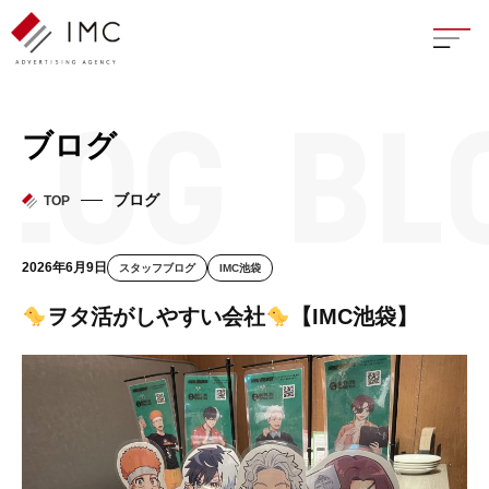
座談
ブログ
新卒
ブログ
TOP
中途
2026年6月9日
スタッフブログ
IMC池袋
よく
ヲタ活がしやすい会社
【IMC池袋】
イン
フェ