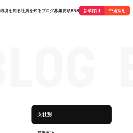
環境を知る
社員を知る
ブログ
募集要項
SNS
新卒採用
中途採用
支社別
横浜支社