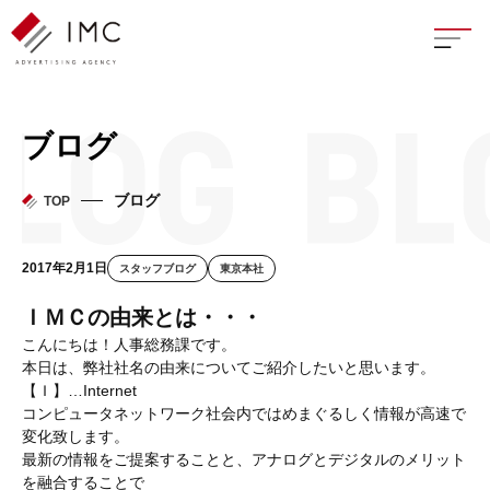
座談
ブログ
新卒
ブログ
TOP
中途
2017年2月1日
スタッフブログ
東京本社
よく
ＩＭＣの由来とは・・・
こんにちは！人事総務課です。
本日は、弊社社名の由来についてご紹介したいと思います。
【Ｉ】…Internet
イン
コンピュータネットワーク社会内ではめまぐるしく情報が高速で
変化致します。
フェ
最新の情報をご提案することと、アナログとデジタルのメリット
を融合することで