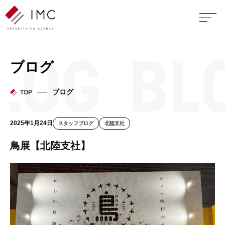
座談
ブログ
新卒
ブログ
TOP
中途
2025年1月24日
スタッフブログ
北陸支社
よく
鳥展【北陸支社】
イン
フェ