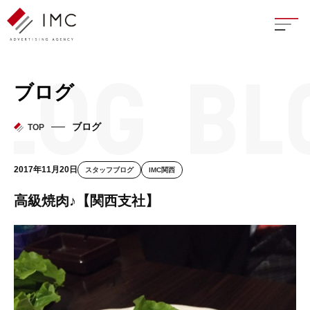
座談
ブログ
新卒
ブログ
TOP
中途
2017年11月20日
スタッフブログ
IMC関西
よく
高級焼肉♪【関西支社】
イン
フェ