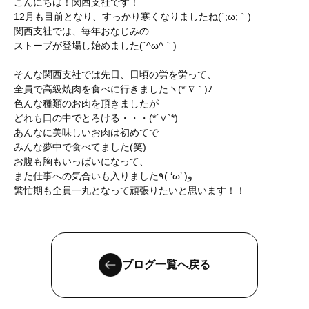
こんにちは！関西支社です！
12月も目前となり、すっかり寒くなりましたね(´;ω;｀)
関西支社では、毎年おなじみの
ストーブが登場し始めました(´^ω^｀)
そんな関西支社では先日、日頃の労を労って、
全員で高級焼肉を食べに行きましたヽ(*´∇｀)ﾉ
色んな種類のお肉を頂きましたが
どれも口の中でとろける・・・(*´∨`*)
あんなに美味しいお肉は初めてで
みんな夢中で食べてました(笑)
お腹も胸もいっぱいになって、
また仕事への気合いも入りました٩( ‘ω’ )و
繁忙期も全員一丸となって頑張りたいと思います！！
ブログ一覧へ戻る