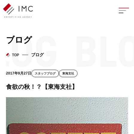
座談
ブログ
新卒
ブログ
TOP
中途
2017年9月27日
スタッフブログ
東海支社
よく
食欲の秋！？【東海支社】
イン
フェ