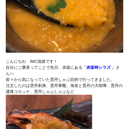
こんにちわ IMC池袋です！
自分にご褒美ってことで先日、赤坂にある『
赤坂時シラズ
』さ
んへ
前々から気になっていた雲丹しゃぶ目的で行ってきました。
注文したのは雲丹刺身、雲丹軍艦、海老と雲丹の大喧嘩、雲丹の
濃厚コロッケ、雲丹しゃぶしゃぶなど