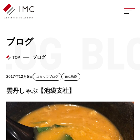
座談
ブログ
新卒
ブログ
TOP
中途
2017年12月5日
スタッフブログ
IMC池袋
よく
雲丹しゃぶ【池袋支社】
イン
フェ