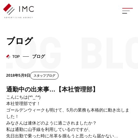
座談
ブログ
新卒
ブログ
TOP
中途
2018年5月9日
スタッフブログ
よく
通勤中の出来事…【本社管理部】
こんにちは(*^_^*)
本社管理部です！
ゴールデンウィークも明けて、5月の業務も本格的に動き出しま
イン
した！
みなさんは連休どのように過ごされましたか？
フェ
私は通勤に山手線を利用しているのですが、
先日出勤で乗った時に吊革を掴もうと思ったら届かない…