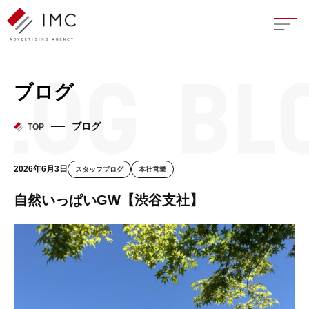
座談
ブログ
新卒
ブログ
TOP
中途
2026年6月3日
スタッフブログ
本社営業
よく
自然いっぱいGW【渋谷支社】
イン
フェ