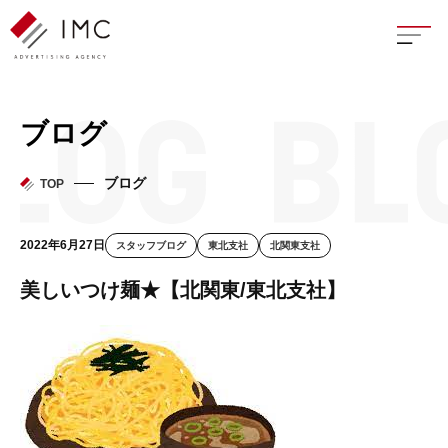
座談
ブログ
新卒
ブログ
TOP
中途
2022年6月27日
スタッフブログ
東北支社
北関東支社
よく
美しいつけ麺★【北関東/東北支社】
イン
フェ