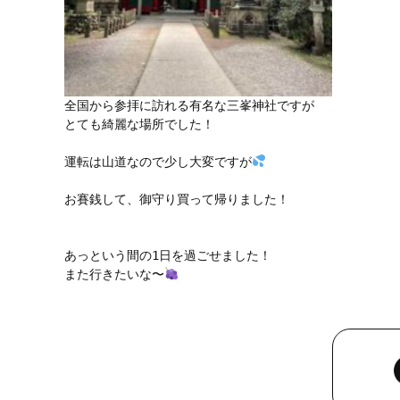
全国から参拝に訪れる有名な三峯神社ですが

とても綺麗な場所でした！

運転は山道なので少し大変ですが
お賽銭して、御守り買って帰りました！

あっという間の1日を過ごせました！

また行きたいな〜