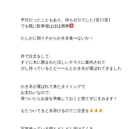
平日だったこともあり、待ちゼロでした(笑)(笑)

でも既に駐車場はほほ満車
たしかに朝イチからかき氷食べないか
外で注文をして、

すぐに木に囲まれた涼しいテラスに案内されて

少し待っているとどーーんとかき氷が運ばれてきました

かき氷が運ばれて来たタイミングで

お支払いなので、

席ついたらお金を準備しておくと慌てずにすみます！

もたついてると氷溶けるのでご注意を
写真撮っている間もどんどん溶けてくる
