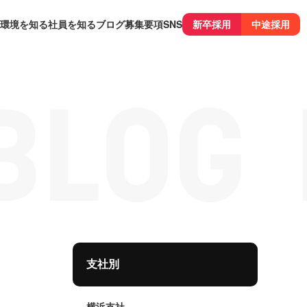
環境を知る
社員を知る
ブログ
募集要項
SNS
新卒採用
中途採用
支社別
横浜支社