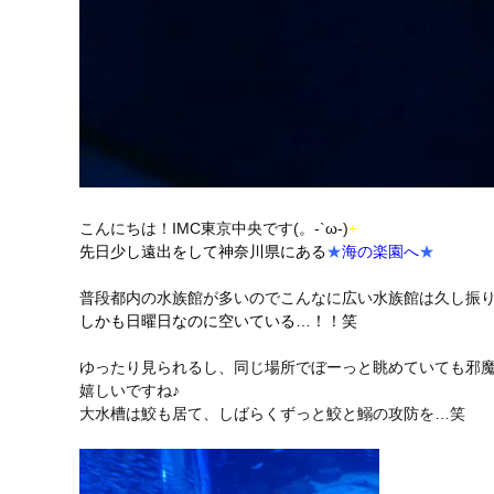
こんにちは！IMC東京中央です(。-`ω-)
+
先日少し遠出をして神奈川県にある
★
海の楽園へ
★
普段都内の水族館が多いのでこんなに広い水族館は久し振
しかも日曜日なのに空いている…！！笑
ゆったり見られるし、同じ場所でぼーっと眺めていても邪
嬉しいですね♪
大水槽は鮫も居て、しばらくずっと鮫と鰯の攻防を…笑