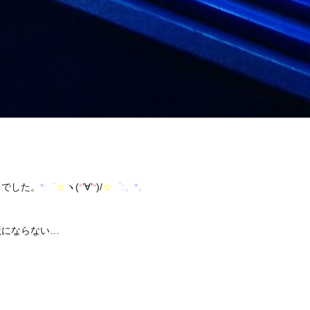
りでした。
*:゜
☆
ヽ(
*
’∀’
*
)/
☆
゜:。*。
魔にならない…