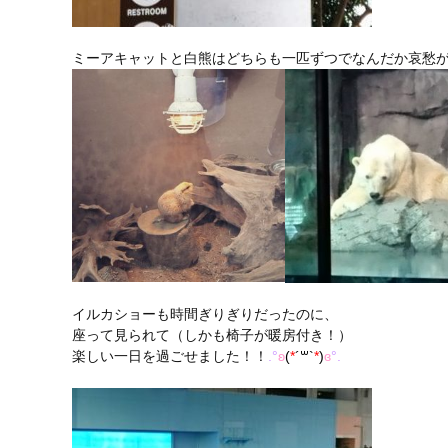
ミーアキャットと白熊はどちらも一匹ずつでなんだか哀愁
イルカショーも時間ぎりぎりだったのに、
座って見られて（しかも椅子が暖房付き！）
楽しい一日を過ごせました！！
.°
ʚ
(
*
´꒳`
*
)
ɞ
°.