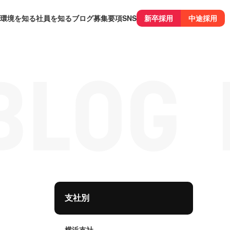
環境を知る
社員を知る
ブログ
募集要項
SNS
新卒採用
中途採用
支社別
横浜支社