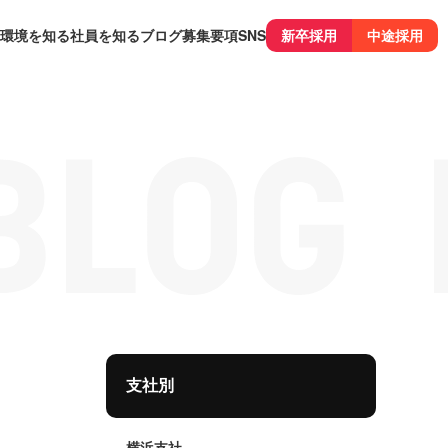
環境を知る
社員を知る
ブログ
募集要項
SNS
新卒採用
中途採用
支社別
横浜支社