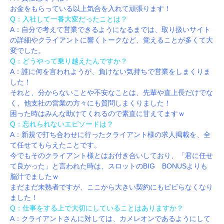
お金をもらっている以上気合を入れて頑張ります！
Q：入社して一番大変だったことは？
A：自分で考えて営業できるようになるまでは、取り扱いサイト
の詳細やクライアントに響くトークなど、覚えることが多くて大
変でした。
Q：どうやって乗り越えたんですか？
A：誰に何を言われようが、負けない気持ちで営業をしまくりま
した！
それと、分からないことや不安なことは、先輩や直上長だけでな
く、他支社の営業の方々にも質問しまくりました！
困った時はみんな助けてくれるので素直に甘えてますｗ
Q：忘れられないエピソードは？
A：新規で打ち合わせに行ったクライアント様の求人掲載を、全
て任せてもらえたことです。
今でもそのクライアント様とはお付き合いしており、「君に任せ
て良かった」と言われた時は、スロットのBIG BONUSよりも
脳汁でましたｗ
まだまだ未熟者ですが、ここから大きい契約にもビビらなくなり
ました！
Q：仕事をする上で大切にしていることはありますか？
A：クライアントさんに対しては、カメレオンであるようにして