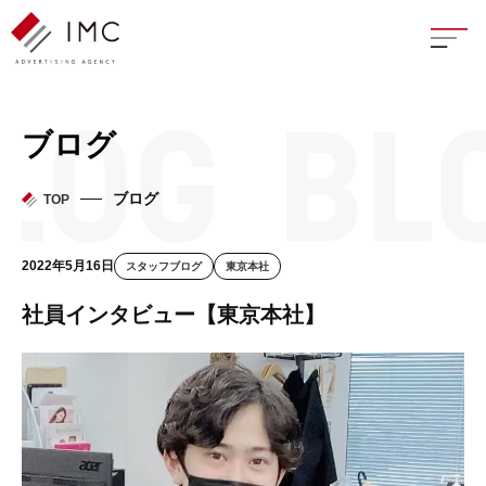
座談
ブログ
新卒
ブログ
TOP
中途
2022年5月16日
スタッフブログ
東京本社
よく
社員インタビュー【東京本社】
イン
フェ