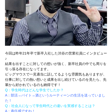
今回は昨年21年卒で新卒入社した渋谷の営業社員にインタビュー
♪
結果を出すことに対しての想いが強く、新卒社員の中でも周りを
引っ張る存在になってます。
ビッグマウスで一見適当に話してるような雰囲気もありますが、
仕事に対しての熱い想いと成果を出し続けているのを見たら、先
輩から好かれているのも納得です！
Q：学生時代はどんな学生でしたか？
A：部活→バイト→酒というルーティーンの生活を送っていまし
た！
Q：社会人になって学生時代との違いを実感することは？
A：責任感ですね！