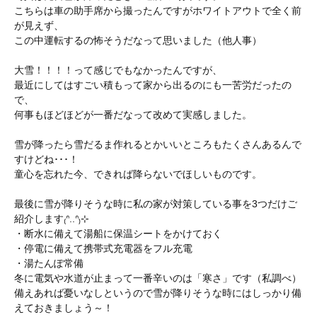
こちらは車の助手席から撮ったんですがホワイトアウトで全く前
が見えず、
この中運転するの怖そうだなって思いました（他人事）
大雪！！！！って感じでもなかったんですが、
最近にしてはすごい積もって家から出るのにも一苦労だったの
で、
何事もほどほどが一番だなって改めて実感しました。
雪が降ったら雪だるま作れるとかいいところもたくさんあるんで
すけどね･･･！
童心を忘れた今、できれば降らないでほしいものです。
最後に雪が降りそうな時に私の家が対策している事を3つだけご
紹介します₍ᐢ..ᐢ₎⊹
・断水に備えて湯船に保温シートをかけておく
・停電に備えて携帯式充電器をフル充電
・湯たんぽ常備
冬に電気や水道が止まって一番辛いのは「寒さ」です（私調べ）
備えあれば憂いなしというので雪が降りそうな時にはしっかり備
えておきましょう～！