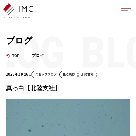
座談
ブログ
新卒
ブログ
TOP
中途
2023年2月16日
スタッフブログ
IMC池袋
北陸支社
よく
真っ白【北陸支社】
イン
フェ