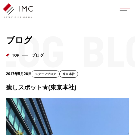
座談
ブログ
新卒
ブログ
TOP
中途
2017年5月26日
スタッフブログ
東京本社
よく
癒しスポット★(東京本社)
イン
フェ