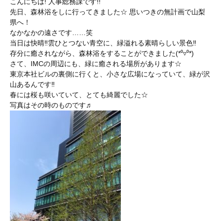
こんにちは! 人事総務課です!!
先日、森林浴をしに行ってきました☆ 思いつきの無計画で山梨
県へ！
なかなかの遠さです……笑
当日は快晴‼︎雲ひとつない青空に、緑溢れる素晴らしい景色‼︎
存分に癒されながら、森林浴をすることができました(*⁰▿⁰*)
さて、IMCの周辺にも、緑に癒される場所があります☆
東京本社ビルの裏側に行くと、小さな広場になっていて、緑が沢
山あるんです‼︎
春には桜も咲いていて、とても綺麗でした☆
写真はその時のものです♬