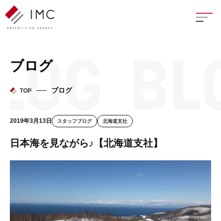
座談
ブログ
新卒
ブログ
TOP
中途
2019年3月13日
スタッフブログ
北海道支社
よく
日本海を見ながら♪【北海道支社】
イン
フェ