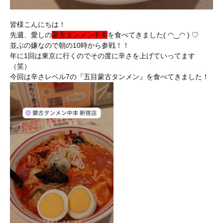
皆様こんにちは！
先週、愛しの
蒙古タンメン中本
を食べてきました( ◠‿◠ ) ♡
並ぶの嫌なので朝の10時から参戦！！
年に1回は東京に行くのでその度に辛さを上げていってます
（笑）
今回は辛さレベル7の『五目蒙古タンメン』を食べてきました！