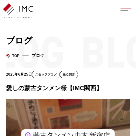
座談
ブログ
新卒
ブログ
TOP
中途
2025年6月25日
スタッフブログ
IMC関西
よく
愛しの蒙古タンメン様【IMC関西】
イン
フェ