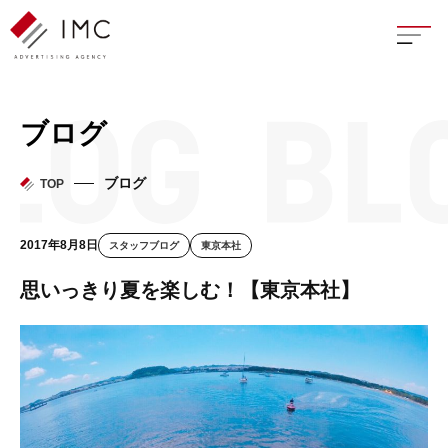
座談
ブログ
新卒
ブログ
TOP
中途
2017年8月8日
スタッフブログ
東京本社
よく
思いっきり夏を楽しむ！【東京本社】
イン
フェ