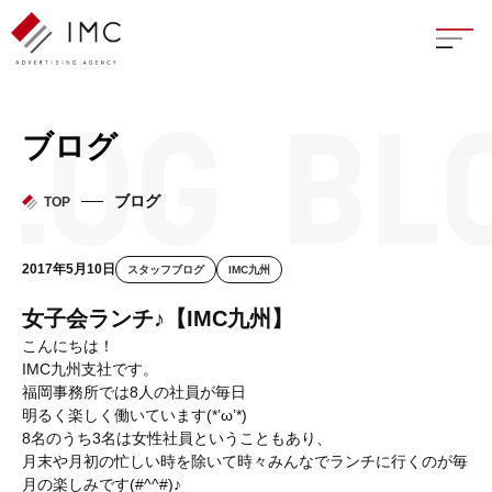
座談
ブログ
新卒
ブログ
TOP
中途
2017年5月10日
スタッフブログ
IMC九州
よく
女子会ランチ♪【IMC九州】
こんにちは！
IMC九州支社です。
福岡事務所では8人の社員が毎日
イン
明るく楽しく働いています(*’ω’*)
8名のうち3名は女性社員ということもあり、
フェ
月末や月初の忙しい時を除いて時々みんなでランチに行くのが毎
月の楽しみです(#^^#)♪