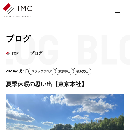
座談
ブログ
新卒
ブログ
TOP
中途
2023年9月1日
スタッフブログ
東京本社
横浜支社
よく
夏季休暇の思い出【東京本社】
イン
フェ