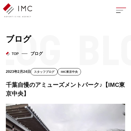
座談
ブログ
新卒
ブログ
TOP
中途
2023年2月24日
スタッフブログ
IMC東京中央
よく
千葉自慢のアミューズメントパーク♪【IMC東
京中央】
イン
フェ