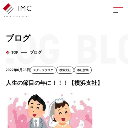
座談
ブログ
新卒
ブログ
TOP
中途
2022年6月28日
スタッフブログ
横浜支社
本社営業
よく
人生の節目の年に！！！【横浜支社】
イン
フェ