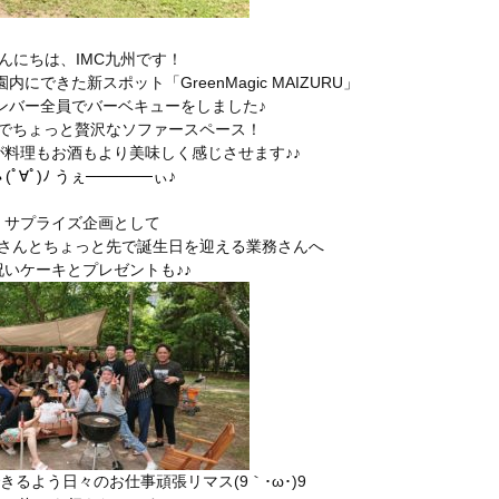
んにちは、IMC九州です！
できた新スポット「GreenMagic MAIZURU」
ンバー全員でバーベキューをしました♪
でちょっと贅沢なソファースペース！
料理もお酒もより美味しく感じさせます♪♪
(ﾟ∀ﾟ)ﾉ うぇ──────ぃ♪
サプライズ企画として
さんとちょっと先で誕生日を迎える業務さんへ
祝いケーキとプレゼントも♪♪
るよう日々のお仕事頑張リマス(9｀･ω･)9