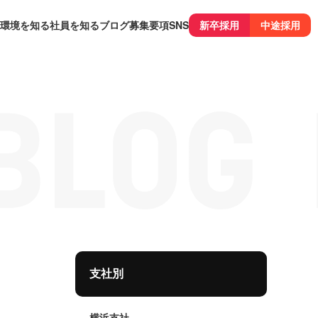
環境を知る
社員を知る
ブログ
募集要項
SNS
新卒採用
中途採用
支社別
横浜支社