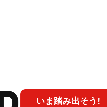
P
いま踏み出そう!