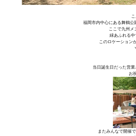
こ
福岡市内中心にある舞鶴公園内に
ここで九州メ
緑あふれる中
このロケーションが
ヽ
当日誕生日だった営業
お
またみんなで開催でき