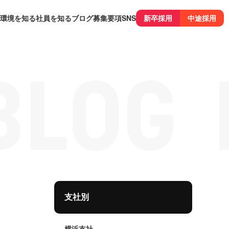
環境を知る
社員を知る
ブログ
募集要項
SNS
新卒採用
中途採用
支社別
横浜支社