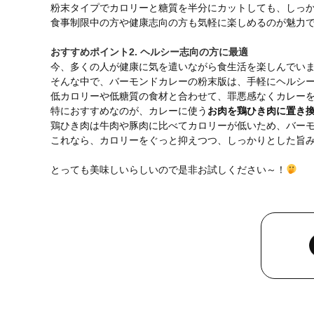
粉末タイプでカロリーと糖質を半分にカットしても、しっ
食事制限中の方や健康志向の方も気軽に楽しめるのが魅力
おすすめポイント2. ヘルシー志向の方に最適
今、多くの人が健康に気を遣いながら食生活を楽しんでい
そんな中で、バーモンドカレーの粉末版は、手軽にヘルシ
低カロリーや低糖質の食材と合わせて、罪悪感なくカレー
特におすすめなのが、カレーに使う
お肉を鶏ひき肉に置き
鶏ひき肉は牛肉や豚肉に比べてカロリーが低いため、バー
これなら、カロリーをぐっと抑えつつ、しっかりとした旨
とっても美味しいらしいので是非お試しください～！