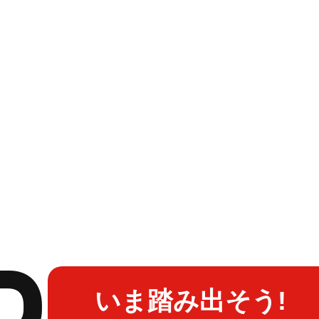
P
いま踏み出そう!