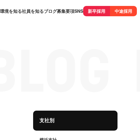
環境を知る
社員を知る
ブログ
募集要項
SNS
新卒採用
中途採用
支社別
横浜支社