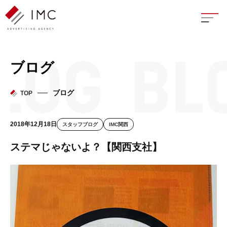
座談
ブログ
新卒
ブログ
TOP
中途
2018年12月18日
スタッフブログ
IMC関西
よく
ステマじゃないよ？【関西支社】
イン
フェ