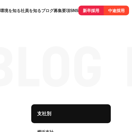
環境を知る
社員を知る
ブログ
募集要項
SNS
新卒採用
中途採用
支社別
横浜支社