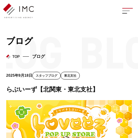
座談
ブログ
新卒
ブログ
TOP
中途
2025年9月18日
スタッフブログ
東北支社
よく
らぶいーず【北関東・東北支社】
イン
フェ