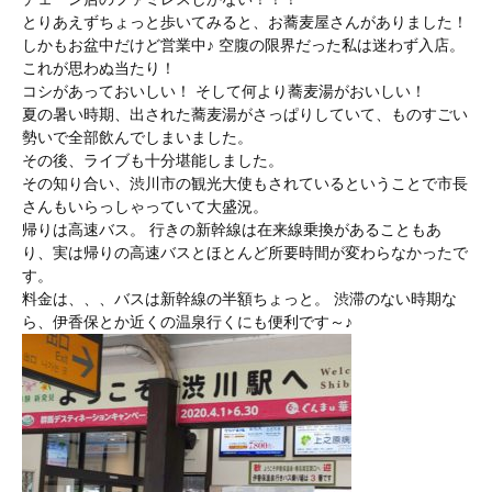
とりあえずちょっと歩いてみると、お蕎麦屋さんがありました！
しかもお盆中だけど営業中♪ 空腹の限界だった私は迷わず入店。
これが思わぬ当たり！
コシがあっておいしい！ そして何より蕎麦湯がおいしい！
夏の暑い時期、出された蕎麦湯がさっぱりしていて、ものすごい
勢いで全部飲んでしまいました。
その後、ライブも十分堪能しました。
その知り合い、渋川市の観光大使もされているということで市長
さんもいらっしゃっていて大盛況。
帰りは高速バス。 行きの新幹線は在来線乗換があることもあ
り、実は帰りの高速バスとほとんど所要時間が変わらなかったで
す。
料金は、、、バスは新幹線の半額ちょっと。 渋滞のない時期な
ら、伊香保とか近くの温泉行くにも便利です～♪