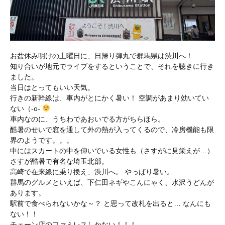
お盆休み明けの土曜日に、日帰り弾丸で群馬県は渋川へ！
知り合いが地元でライブをするということで、それを聴きに行き
ました。
当日はとってもいい天気。
行きの新幹線は、車内がとにかく暑い！ 空調があまり効いてい
ない（-o-
車内なのに、うちわであおいでる方がちらほら。
酷暑のせいで窓を通して外の熱が入ってくるので、冷房機能も限
界のようです。。。
中にはスカートの中を仰いでいる女性も（さすがに見栄えが…）
さすが酷暑で有名な埼玉北部。
高崎で在来線に乗り換え、渋川へ。 やっぱり暑い。
群馬のグルメといえば、下仁田ネギやこんにゃく、水沢うどんが
あります。
駅前で食べられないかな～？ と思って改札を出ると… なんにも
ない！！
チェーン店のファミレスしかない！！！