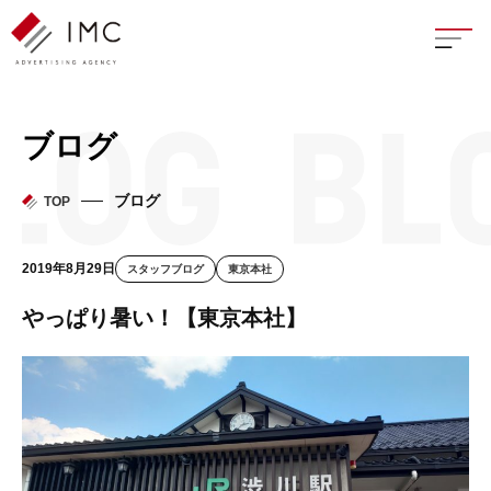
座談
ブログ
新卒
ブログ
TOP
中途
2019年8月29日
スタッフブログ
東京本社
よく
やっぱり暑い！【東京本社】
イン
フェ