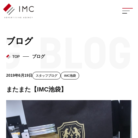
座談
ブログ
新卒
ブログ
TOP
中途
2019年6月19日
スタッフブログ
IMC池袋
よく
またまた【IMC池袋】
イン
フェ