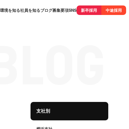
環境を知る
社員を知る
ブログ
募集要項
SNS
新卒採用
中途採用
支社別
横浜支社