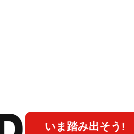
P
いま踏み出そう!