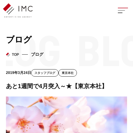
座談
ブログ
新卒
ブログ
TOP
中途
2019年3月24日
スタッフブログ
東京本社
よく
あと1週間で4月突入～★【東京本社】
イン
フェ