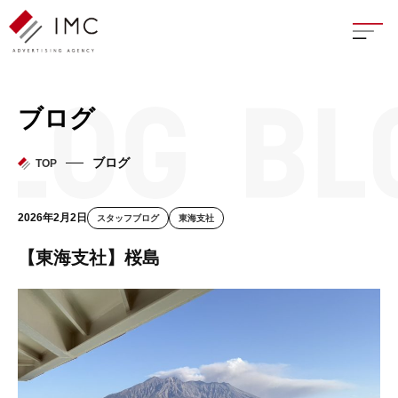
座談
ブログ
新卒
ブログ
TOP
中途
2026年2月2日
スタッフブログ
東海支社
よく
【東海支社】桜島
イン
フェ