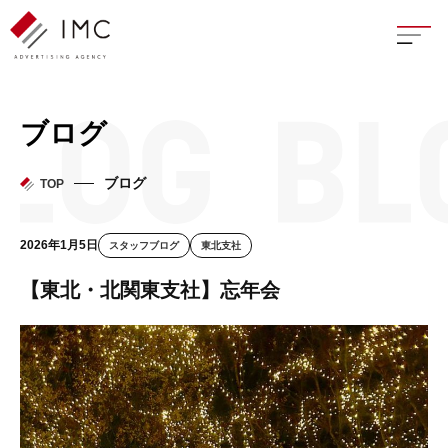
座談
ブログ
新卒
ブログ
TOP
中途
2026年1月5日
スタッフブログ
東北支社
よく
【東北・北関東支社】忘年会
イン
フェ