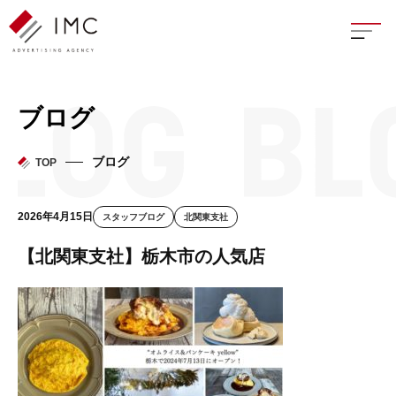
座談
ブログ
新卒
ブログ
TOP
中途
2026年4月15日
スタッフブログ
北関東支社
よく
【北関東支社】栃木市の人気店
イン
フェ