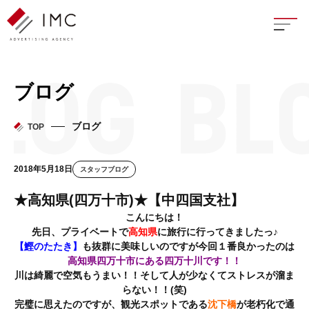
座談
ブログ
新卒
ブログ
TOP
中途
2018年5月18日
スタッフブログ
よく
★高知県(四万十市)★【中四国支社】
こんにちは！
先日、プライベートで
高知県
に旅行に行ってきましたっ♪
【鰹のたたき】
も抜群に美味しいのですが今回１番良かったのは
イン
高知県四万十市にある四万十川です！！
川は綺麗で空気もうまい！！そして人が少なくてストレスが溜ま
フェ
らない！！(笑)
完璧に思えたのですが、観光スポットである
沈下橋
が老朽化で通