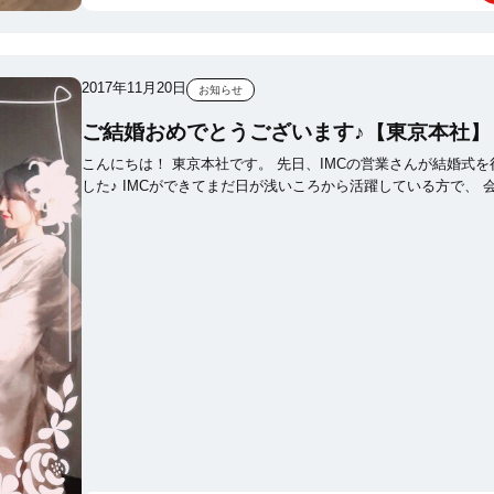
2017年11月20日
お知らせ
ご結婚おめでとうございます♪【東京本社】
こんにちは！ 東京本社です。 先日、IMCの営業さんが結婚式を行いま
した♪ IMCができてまだ日が浅いころから活躍している方で、 会社と
しても、とてもうれしい報告です(#^ ^#) IMCは設立から約10年ちょっ
ととまだまだ若い会社ですが、 徐々に既婚者も増えてきております！
今年は「誕生日祝い金」や「出産祝い金」、「永年勤続休暇」など
より働きやすい環境を目指して、 複数の福利厚生が導入されました！
これからもこういった幸せな報告をたくさんしていきたいと思
ります!(^^)! それでは・・・！