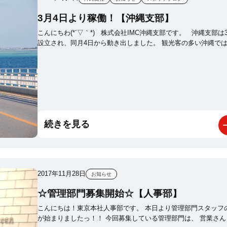
3月4日より稼働！【沖縄支部】
こんにちわ(*´▽｀*) 株式会社IMC沖縄支部です。 沖縄支部は3月に
設立され、同月4日から動き出しました。 観光客の多い沖縄では、広
告の需要が益々上がりつつあります。 観光客の方だけでなく出張で沖
縄に来られる方も増えて来てますよね～★ 株式会社IMC沖縄支部は
広告代理店としての強みと、 コンサルティング力を活かし沖縄地域に
密着できるような営業を行っていきます。 今後も皆さん、宜しくお
願いします(^^♪
続きを見る
2017年11月28日
お知らせ
☆管理部門募集開始☆【人事部】
こんにちは！東京本社人事部です。 本日より管理部門スタッフの応募
が始まりましたっ！！ 今回募集している管理部門は、 営業さんと広