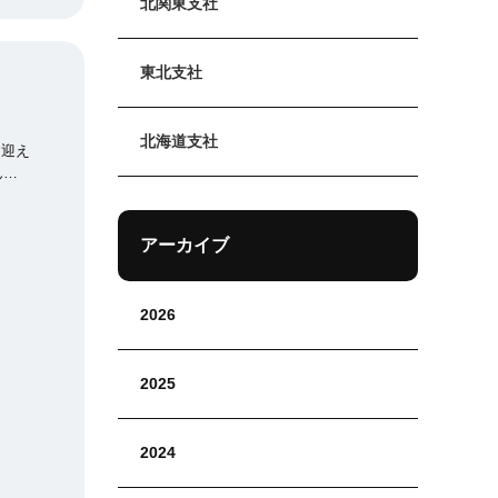
北関東支社
どわか
東北支社
まし
北海道支社
問題あ
アーカイブ
2026
2025
2024