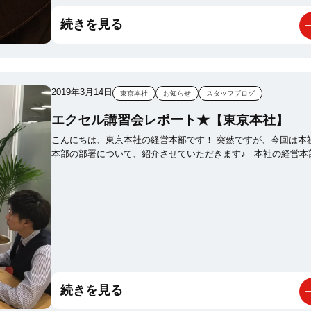
続きを見る
2019年3月14日
東京本社
お知らせ
スタッフブログ
エクセル講習会レポート★【東京本社】
こんにちは、東京本社の経営本部です！ 突然ですが、今回は本社経営
本部の部署について、紹介させていただきます♪ 本社の経営本部とい
う部署には、人事、経理、事業支援、営業支援、広告事業、マ
ィングと 6つの課に分かれており、それぞれの課に業務を分担して行
っています。 先日、マーケティング課より「エクセル講習会」を開催
していたので 私も実際に講習会に参加してきましたので、その様子を
紹介させていただきます～★ 普段は各課で業務を分担して、それぞ
れの課で業務を行っているのですが どの課でも、エクセルやスプレッ
ドシートを使用する機会があります。 そこで、PCが得意なマーケテ
ィング課の方に、基本的なエクセルの知識～関数の使い方、 グラフの
作り方等を、数日に分けて教えてもらう「エクセル講習会」を
続きを見る
てもらいました！ 実際の講習会の様子がこちらです♪ 会
議室に集まって説明を受け、実践を交えながら勉強していきま