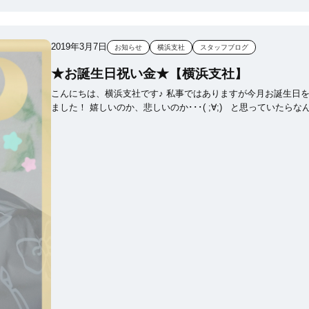
実は、入社したときはみんな、エクセルの知識や関数がほとん
らない状態で入社しているのですが 先輩が丁寧に教えてくれたり、こ
のように講習会を行うことでスキルアップすることができ 今では集計
2019年3月7日
お知らせ
横浜支社
スタッフブログ
や資料作成等、それぞれが自分で制作できるようにまで成長し
た！！！ 部署が違っていても、このようにお互いの知識を共有して
★お誕生日祝い金★【横浜支社】
業務の効率化・個人のスキルアップを図っている為 みんなIMCに入社
してからPCスキルが格段にアップしています(*^^*) なので、あまりエ
こんにちは、横浜支社です♪ 私事ではありますが今月お誕生日を迎え
クセルを使ったことがなく、不安だなと思って入社しても全然
ました！ 嬉しいのか、悲しいのか･･･( ;∀;) と思っていたらなん
りません♪ また、社員は20代～30代がほとんどで、今までのブログ
と！！！！ 女子社員の方々からの素敵なプレゼント& 会社の福利厚生
でも紹介している通り お花見やバーベキュー、新年会、忘年会等、イ
で、お祝い金まで♡ 何歳になってもお誕生日は嬉しいも
ベントも年間を通してたくさんあります♪ そんなIMCが気になった方
のですね☆ こんな和気あいあいとした、明るい職場で是非一緒に働
は、ぜひこちらをチェックしてみてください★ 以上、本社経営本部
いてみませんか♪
のご紹介でしたm(__)m