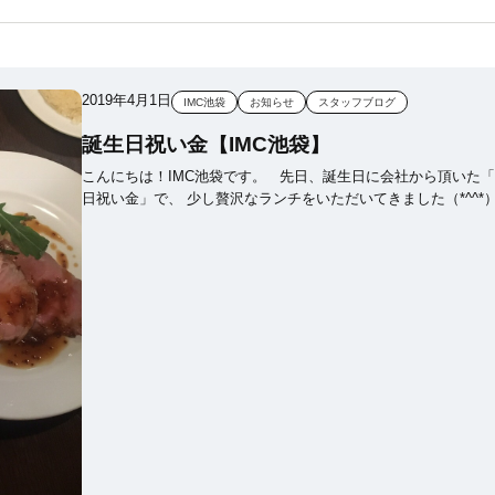
2019年4月1日
IMC池袋
お知らせ
スタッフブログ
誕生日祝い金【IMC池袋】
こんにちは！IMC池袋です。 先日、誕生日に会社から頂いた「誕生
日祝い金」で、 少し贅沢なランチをいただいてきました（*^^*）♪ ラ
ンチはサラダ・パン・前菜が食べ放題で有名な、恵比寿にある
いお店です♡ メインはハンバーグにしました。美味しかった～！
これでまた一年頑張れます！ｗ ※ちなみに誕生日祝い金と
いうのは会社の福利厚生なので、 社員のどなたでも誕生日に受け取る
ことができます(^^)♪ ユニークな福利厚生もたくさんあるので、また
随時紹介していきますね♪