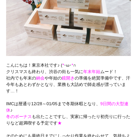
こんにちは！東京本社です♪ (
*
･ω･
*
∩
クリスマスも終わり、渋谷の街も一気に
年末年始
ムード！
社内でも年末の
納会
や年始の
鏡開き
の準備を絶賛準備中です、汗
今年もあとわずかとなり、業務も大詰めで師走感が漂っていま
す…！
IMCは暦通り12/28～01/05まで冬期休暇となり、
9日間の大型連
休
♪
冬のボーナス
も出たことですし、実家に帰ったり初売りに行った
りなど超満喫する予定です
★
そのためにも最終日までにしっかり作業を終わらせて、気持ちよ