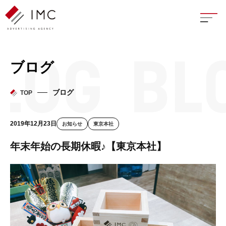
座談
ブログ
新卒
ブログ
TOP
中途
2019年12月23日
お知らせ
東京本社
よく
年末年始の長期休暇♪【東京本社】
イン
フェ